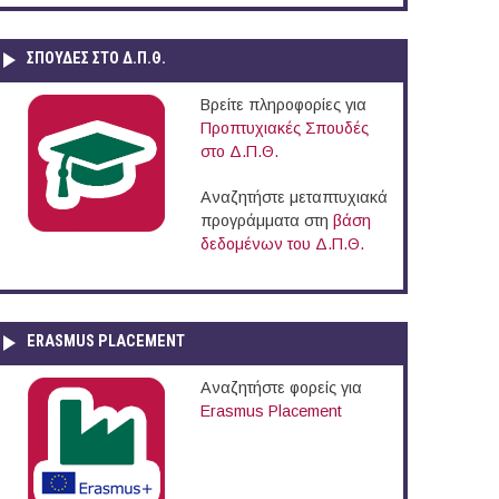
ΣΠΟΥΔΈΣ ΣΤΟ Δ.Π.Θ.
Βρείτε πληροφορίες για
Προπτυχιακές Σπουδές
στο Δ.Π.Θ.
Αναζητήστε μεταπτυχιακά
προγράμματα στη
βάση
δεδομένων του Δ.Π.Θ.
ERASMUS PLACEMENT
Αναζητήστε φορείς για
Erasmus Placement