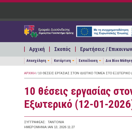
Παράκαμψη προς το κυρίως περιεχόμενο
Αρχική
Σκοπός
Ερωτήσεις / Επικοινων
Απασχόληση
Κατάρτιση
Εκπαίδευση
Δια Βίου Μάθησ
ΑΡΧΙΚΉ
/ 10 ΘΈΣΕΙΣ ΕΡΓΑΣΊΑΣ ΣΤΟΝ ΙΔΙΩΤΙΚΌ ΤΟΜΈΑ ΣΤΟ ΕΞΩΤΕΡΙΚΌ (
10 θέσεις εργασίας στο
Εξωτερικό (12-01-2026
ΣΥΓΓΡΑΦΈΑΣ:
TANTONIA
ΗΜΕΡΟΜΗΝΊΑ:
ΙΑΝ 13, 2026 11:27