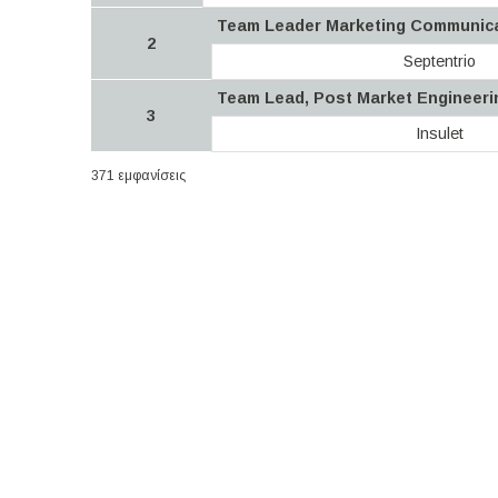
Team Leader Marketing Communic
2
Septentrio
Team Lead, Post Market Engineeri
3
Insulet
371 εμφανίσεις