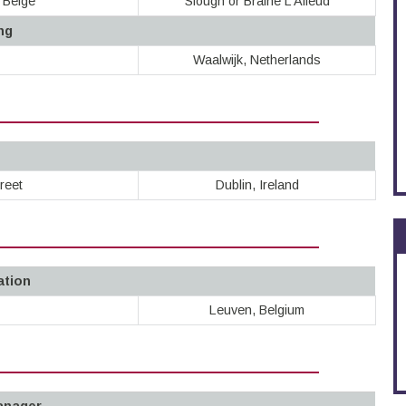
 Belge
Slough or Braine L’Alleud
ng
Waalwijk, Netherlands
reet
Dublin, Ireland
ation
Leuven, Belgium