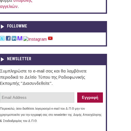
φόρμα
υποβολής
αγγελιών
.
FOLLOWME
NEWSLETTER
Συμπληρώστε το e-mail σας και θα λαμβάνετε
περιοδικά το Δελτίο Τύπου της Ραδιοφωνικής
Εκπομπής "Διασυνδεθείτε".
Παρακαλώ, όσοι διαθέτετε λογαριασμό e-mail του Δ.Π.Θ μην τον
χρησιμοποιείτε για την εγγραφή σας στο newsletter της Δομής Απασχόλησης
& Σταδιοδρομίας του Δ.Π.Θ.