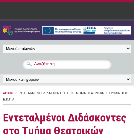
Παράκαμψη προς το κυρίως περιεχόμενο
ΑΡΧΙΚΉ
/ ΕΝΤΕΤΑΛΜΈΝΟΙ ΔΙΔΆΣΚΟΝΤΕΣ ΣΤΟ ΤΜΉΜΑ ΘΕΑΤΡΙΚΏΝ ΣΠΟΥΔΏΝ ΤΟΥ
Ε.Κ.Π.Α.
Εντεταλμένοι Διδάσκοντες
στο Τμήμα Θεατρικών