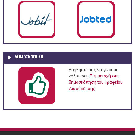
ΔΗΜΟΣΚΌΠΗΣΗ
Βοηθήστε μας να γίνουμε
καλύτεροι.
Συμμετοχή στη
δημοσκόπηση του Γραφείου
Διασύνδεσης