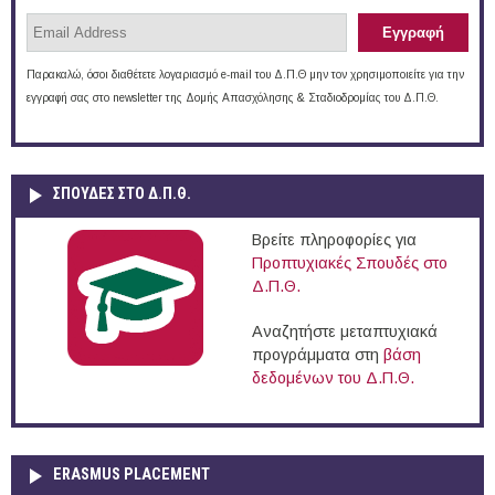
Παρακαλώ, όσοι διαθέτετε λογαριασμό e-mail του Δ.Π.Θ μην τον χρησιμοποιείτε για την
εγγραφή σας στο newsletter της Δομής Απασχόλησης & Σταδιοδρομίας του Δ.Π.Θ.
ΣΠΟΥΔΈΣ ΣΤΟ Δ.Π.Θ.
Βρείτε πληροφορίες για
Προπτυχιακές Σπουδές στο
Δ.Π.Θ.
Αναζητήστε μεταπτυχιακά
προγράμματα στη
βάση
δεδομένων του Δ.Π.Θ.
ERASMUS PLACEMENT