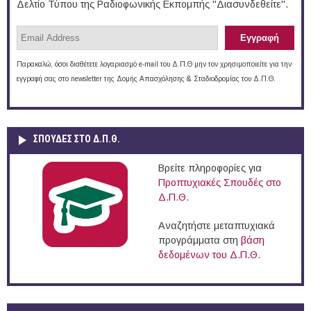
Δελτίο Τύπου της Ραδιοφωνικής Εκπομπής "Διασυνδεθείτε".
Παρακαλώ, όσοι διαθέτετε λογαριασμό e-mail του Δ.Π.Θ μην τον χρησιμοποιείτε για την
εγγραφή σας στο newsletter της Δομής Απασχόλησης & Σταδιοδρομίας του Δ.Π.Θ.
ΣΠΟΥΔΈΣ ΣΤΟ Δ.Π.Θ.
Βρείτε πληροφορίες για
Προπτυχιακές Σπουδές στο
Δ.Π.Θ.
Αναζητήστε μεταπτυχιακά
προγράμματα στη
βάση
δεδομένων του Δ.Π.Θ.