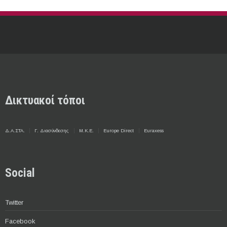
Δικτυακοί τόποι
Δ.Α.ΣΤΑ.
Γ. Διασύνδεσης
Μ.Κ.Ε.
Europe Direct
Euraxess
Social
Twitter
Facebook