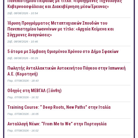
Πανεπιστημίου Πειραιώς με τίτλο: «Προηγμένες Τεχνολογίες
Κυβερνοασφάλειας και Διακυβέρνηση μέσω Έρευνας»
Σάβ, 08/08/2026 - 10:54
Ίδρυση Προγράμματος Μεταπτυχιακών Σπουδών του
Πανεπιστημίου Ιωαννίνων με τίτλο: «Αρχαία Κείμενα και
Σύγχρονες Αναγνώσεις»
Σάβ, 08/08/2026 - 10:46
5 άτομα με Σύμβαση Ορισμένου Χρόνου στο Δήμο Σφακίων
Σάβ, 08/08/2026 - 00:29
Πωλητής Ανταλλακτικών Αυτοκινήτου Πάγκου στην Ιαπωνική
Α.Ε. (Κομοτηνή)
Παρ, 07/08/2026 - 18:43
Οδηγός στη ΜΕΒΓΑΛ (Ξάνθη)
Παρ, 07/08/2026 - 16:32
Training Course: “ Deep Roots, New Paths” στην Ιταλία
Παρ, 07/08/2026 - 16:05
Ανταλλαγή Νέων: “From Me to We” στην Πορτογαλία
Παρ, 07/08/2026 - 16:02