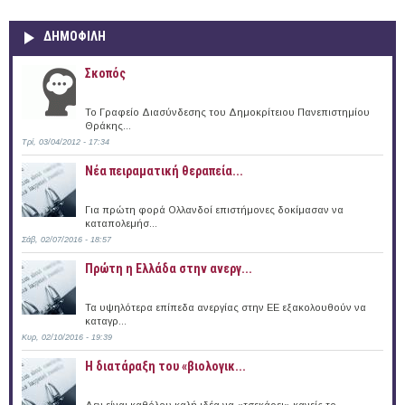
ΔΗΜΟΦΙΛΗ
Σκοπός
Το Γραφείο Διασύνδεσης του Δημοκρίτειου Πανεπιστημίου
Θράκης...
Τρί, 03/04/2012 - 17:34
Νέα πειραματική θεραπεία...
Για πρώτη φορά Ολλανδοί επιστήμονες δοκίμασαν να
καταπολεμήσ...
Σάβ, 02/07/2016 - 18:57
Πρώτη η Ελλάδα στην ανεργ...
Τα υψηλότερα επίπεδα ανεργίας στην ΕΕ εξακολουθούν να
καταγρ...
Κυρ, 02/10/2016 - 19:39
Η διατάραξη του «βιολογικ...
Δεν είναι καθόλου καλή ιδέα να «τσεκάρει» κανείς το