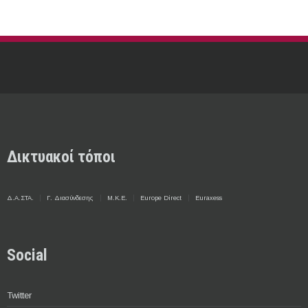
Δικτυακοί τόποι
Δ.Α.ΣΤΑ.
Γ. Διασύνδεσης
Μ.Κ.Ε.
Europe Direct
Euraxess
Social
Twitter