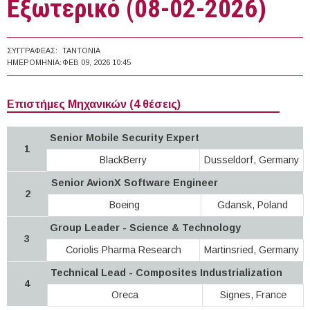
Εξωτερικό (08-02-2026)
ΣΥΓΓΡΑΦΈΑΣ:
TANTONIA
ΗΜΕΡΟΜΗΝΊΑ:
ΦΕΒ 09, 2026 10:45
Επιστήμες Μηχανικών (4 θέσεις)
Senior Mobile Security Expert
1
BlackBerry
Dusseldorf, Germany
Senior AvionX Software Engineer
2
Boeing
Gdansk, Poland
Group Leader - Science & Technology
3
Coriolis Pharma Research
Martinsried, Germany
Technical Lead - Composites Industrialization
4
Oreca
Signes, France