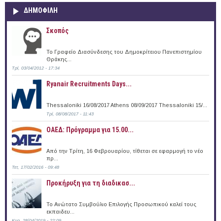
ΔΗΜΟΦΙΛΗ
Σκοπός
Το Γραφείο Διασύνδεσης του Δημοκρίτειου Πανεπιστημίου
Θράκης...
Τρί, 03/04/2012 - 17:34
Ryanair Recruitments Days...
Thessaloniki 16/08/2017 Athens 08/09/2017 Thessaloniki 15/...
Τρί, 08/08/2017 - 11:43
ΟΑΕΔ: Πρόγραμμα για 15.00...
Από την Τρίτη, 16 Φεβρουαρίου, τίθεται σε εφαρμογή το νέο
πρ...
Τετ, 17/02/2016 - 09:48
Προκήρυξη για τη διαδικασ...
Το Ανώτατο Συμβούλιο Επιλογής Προσωπικού καλεί τους
εκπαιδευ...
Κυρ, 28/04/2019 - 22:09