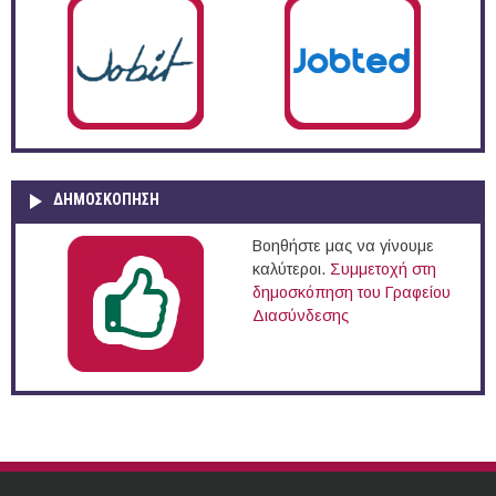
ΔΗΜΟΣΚΌΠΗΣΗ
Βοηθήστε μας να γίνουμε
καλύτεροι.
Συμμετοχή στη
δημοσκόπηση του Γραφείου
Διασύνδεσης