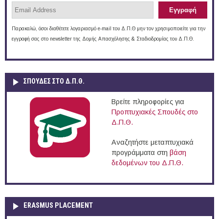
Παρακαλώ, όσοι διαθέτετε λογαριασμό e-mail του Δ.Π.Θ μην τον χρησιμοποιείτε για την
εγγραφή σας στο newsletter της Δομής Απασχόλησης & Σταδιοδρομίας του Δ.Π.Θ.
ΣΠΟΥΔΈΣ ΣΤΟ Δ.Π.Θ.
Βρείτε πληροφορίες για
Προπτυχιακές Σπουδές στο
Δ.Π.Θ.
Αναζητήστε μεταπτυχιακά
προγράμματα στη
βάση
δεδομένων του Δ.Π.Θ.
ERASMUS PLACEMENT