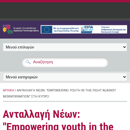
Παράκαμψη προς το κυρίως περιεχόμενο
ΑΡΧΙΚΉ
/ ΑΝΤΑΛΛΑΓΉ ΝΈΩΝ: "EMPOWERING YOUTH IN THE FIGHT AGAINST
MISINFORMATION" ΣΤΗ ΚΎΠΡΟ
Ανταλλαγή Νέων:
"Empowering youth in the