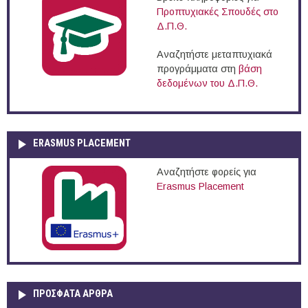
Προπτυχιακές Σπουδές στο
Δ.Π.Θ.
Αναζητήστε μεταπτυχιακά
προγράμματα στη
βάση
δεδομένων του Δ.Π.Θ.
ERASMUS PLACEMENT
Αναζητήστε φορείς για
Erasmus Placement
ΠΡOΣΦΑΤΑ AΡΘΡΑ