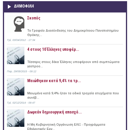
ΔΗΜΟΦΙΛΗ
Σκοπός
Το Γραφείο Διασύνδεσης του Δημοκρίτειου Πανεπιστημίου
Θράκης...
Τρί, 03/04/2012 - 17:34
4 στους 10 Έλληνες υποφέρ...
Τέσσερις στους δέκα Έλληνες υποφέρουν από συμπτώματα
γαστροο...
Παρ, 29/05/2015 - 09:12
Μειώθηκαν κατά 9,4% τα τρ...
Μειωμένα κατά 9,4% ήταν τα οδικά τροχαία ατυχήματα που
συνέβ...
Τρί, 02/12/2014 - 09:47
Δωρεάν δημιουργική απασχό...
Η Μη Κυβερνητική Οργάνωση ΕΛΙΞ - Προγράμματα
Εθελοντικής Εργ...