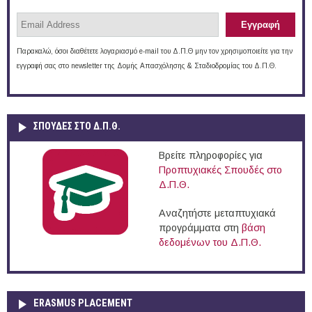
Παρακαλώ, όσοι διαθέτετε λογαριασμό e-mail του Δ.Π.Θ μην τον χρησιμοποιείτε για την
εγγραφή σας στο newsletter της Δομής Απασχόλησης & Σταδιοδρομίας του Δ.Π.Θ.
ΣΠΟΥΔΈΣ ΣΤΟ Δ.Π.Θ.
Βρείτε πληροφορίες για
Προπτυχιακές Σπουδές στο
Δ.Π.Θ.
Αναζητήστε μεταπτυχιακά
προγράμματα στη
βάση
δεδομένων του Δ.Π.Θ.
ERASMUS PLACEMENT