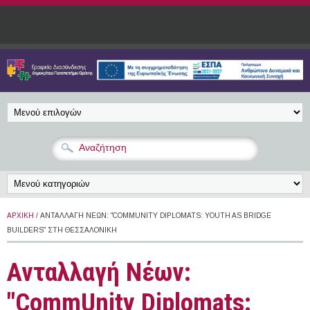
Παράκαμψη προς το κυρίως περιεχόμενο
ΑΡΧΙΚΉ
/ ΑΝΤΑΛΛΑΓΉ ΝΈΩΝ: "COMMUNITY DIPLOMATS: YOUTH AS BRIDGE
BUILDERS" ΣΤΗ ΘΕΣΣΑΛΟΝΊΚΗ
Ανταλλαγή Νέων:
"CommUnity Diplomats: