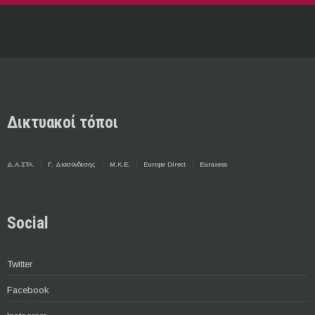
Δικτυακοί τόποι
Δ.Α.ΣΤΑ.
Γ. Διασύνδεσης
Μ.Κ.Ε.
Europe Direct
Euraxess
Social
Twitter
Facebook