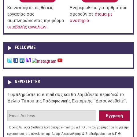
Κοινοποιήστε τις θέσεις
Ενημερωθείτε για άρθρα που
εργασίας σας
αφορούν σε
άτομα με
συμπληρώνοντας την φόρμα
αναπηρία
.
υποβολής αγγελιών
.
FOLLOWME
NEWSLETTER
Συμπληρώστε το e-mail σας και θα λαμβάνετε περιοδικά το
Δελτίο Τύπου της Ραδιοφωνικής Εκπομπής "Διασυνδεθείτε".
Παρακαλώ, όσοι διαθέτετε λογαριασμό e-mail του Δ.Π.Θ μην τον χρησιμοποιείτε για την
εγγραφή σας στο newsletter της Δομής Απασχόλησης & Σταδιοδρομίας του Δ.Π.Θ.