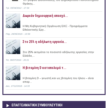
Θράκης...
Τρί, 03/04/2012 - 17:34
Δωρεάν δημιουργική απασχό...
Η Μη Κυβερνητική Οργάνωση ΕΛΙΞ - Προγράμματα
Εθελοντικής Εργ...
Παρ, 29/05/2015 - 13:59
Στο 25% η αδήλωτη εργασία...
Στο 25% εκτιμάται το ποσοστό αδήλωτης εργασίας στην
Ελλάδα,...
Τετ, 06/07/2016 - 20:21
Η βιταμίνη D καταπολεμά τ...
Η βιταμίνη D – γνωστή και ως βιταμίνη του ήλιου – είναι
απαρ...
Δευ, 17/12/2018 - 14:33
ΕΠΑΓΓΕΛΜΑΤΙΚΉ ΣΥΜΒΟΥΛΕΥΤΙΚΉ