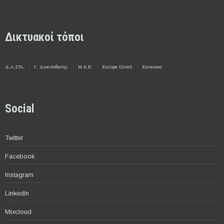
Δικτυακοί τόποι
Δ.Α.ΣΤΑ.
Γ. Διασύνδεσης
Μ.Κ.Ε.
Europe Direct
Euraxess
Social
Twitter
Facebook
Instagram
LinkedIn
Mixcloud