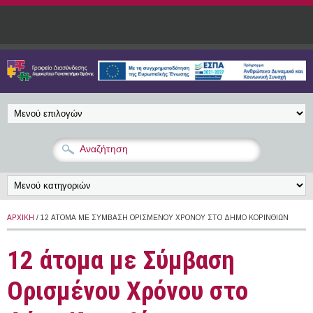
Παράκαμψη προς το κυρίως περιεχόμενο
ΑΡΧΙΚΉ
/ 12 ΆΤΟΜΑ ΜΕ ΣΎΜΒΑΣΗ ΟΡΙΣΜΈΝΟΥ ΧΡΌΝΟΥ ΣΤΟ ΔΉΜΟ ΚΟΡΙΝΘΊΩΝ
12 άτομα με Σύμβαση
Ορισμένου Χρόνου στο