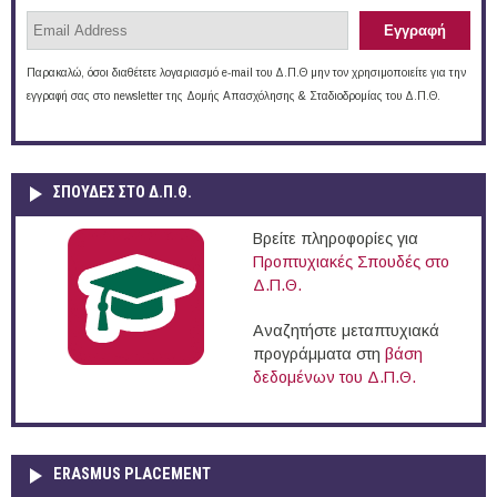
Παρακαλώ, όσοι διαθέτετε λογαριασμό e-mail του Δ.Π.Θ μην τον χρησιμοποιείτε για την
εγγραφή σας στο newsletter της Δομής Απασχόλησης & Σταδιοδρομίας του Δ.Π.Θ.
ΣΠΟΥΔΈΣ ΣΤΟ Δ.Π.Θ.
Βρείτε πληροφορίες για
Προπτυχιακές Σπουδές στο
Δ.Π.Θ.
Αναζητήστε μεταπτυχιακά
προγράμματα στη
βάση
δεδομένων του Δ.Π.Θ.
ERASMUS PLACEMENT