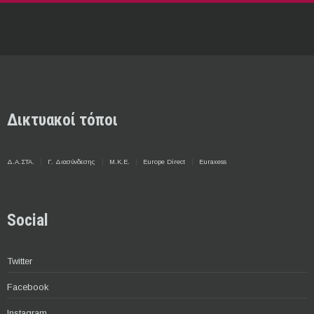
Δικτυακοί τόποι
Δ.Α.ΣΤΑ.
Γ. Διασύνδεσης
Μ.Κ.Ε.
Europe Direct
Euraxess
Social
Twitter
Facebook
Instagram