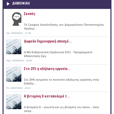
ΔΗΜΟΦΙΛΗ
Σκοπός
Το Γραφείο Διασύνδεσης του Δημοκρίτειου Πανεπιστημίου
Θράκης...
Τρί, 03/04/2012 - 17:34
Δωρεάν δημιουργική απασχό...
Η Μη Κυβερνητική Οργάνωση ΕΛΙΞ - Προγράμματα
Εθελοντικής Εργ...
Παρ, 29/05/2015 - 13:59
Στο 25% η αδήλωτη εργασία...
Στο 25% εκτιμάται το ποσοστό αδήλωτης εργασίας στην
Ελλάδα,...
Τετ, 06/07/2016 - 20:21
Η βιταμίνη D καταπολεμά τ...
Η βιταμίνη D – γνωστή και ως βιταμίνη του ήλιου – είναι
απαρ...