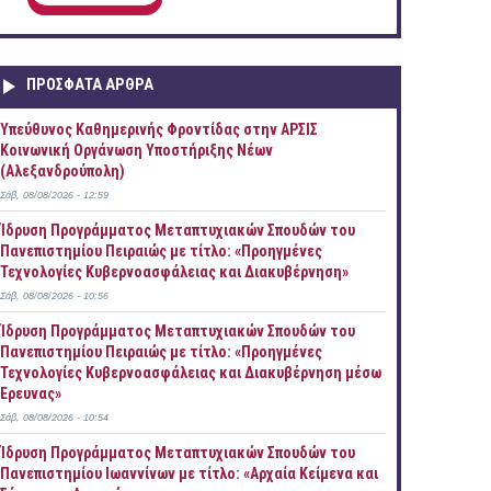
ΠΡOΣΦΑΤΑ AΡΘΡΑ
Yπεύθυνος Καθημερινής Φροντίδας στην ΑΡΣΙΣ
Κοινωνική Οργάνωση Υποστήριξης Νέων
(Αλεξανδρούπολη)
Σάβ, 08/08/2026 - 12:59
Ίδρυση Προγράμματος Μεταπτυχιακών Σπουδών του
Πανεπιστημίου Πειραιώς με τίτλο: «Προηγμένες
Τεχνολογίες Κυβερνοασφάλειας και Διακυβέρνηση»
Σάβ, 08/08/2026 - 10:56
Ίδρυση Προγράμματος Μεταπτυχιακών Σπουδών του
Πανεπιστημίου Πειραιώς με τίτλο: «Προηγμένες
Τεχνολογίες Κυβερνοασφάλειας και Διακυβέρνηση μέσω
Έρευνας»
Σάβ, 08/08/2026 - 10:54
Ίδρυση Προγράμματος Μεταπτυχιακών Σπουδών του
Πανεπιστημίου Ιωαννίνων με τίτλο: «Αρχαία Κείμενα και