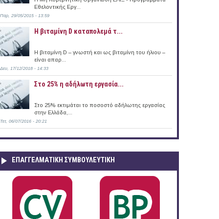
Εθελοντικής Εργ...
Παρ, 29/05/2015 - 13:59
Η βιταμίνη D καταπολεμά τ...
Η βιταμίνη D – γνωστή και ως βιταμίνη του ήλιου –
είναι απαρ...
Δευ, 17/12/2018 - 14:33
Στο 25% η αδήλωτη εργασία...
Στο 25% εκτιμάται το ποσοστό αδήλωτης εργασίας
στην Ελλάδα,...
Τετ, 06/07/2016 - 20:21
ΕΠΑΓΓΕΛΜΑΤΙΚΉ ΣΥΜΒΟΥΛΕΥΤΙΚΉ