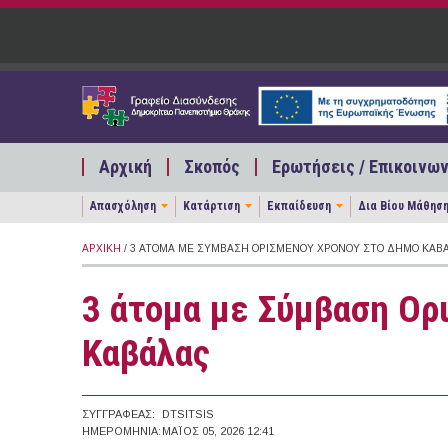
Παράκαμψη προς το κυρίως περιεχόμενο
Αρχική
Σκοπός
Ερωτήσεις / Επικοινων
Απασχόληση
Κατάρτιση
Εκπαίδευση
Δια Βίου Μάθησ
ΑΡΧΙΚΉ
/ 3 ΆΤΟΜΑ ΜΕ ΣΎΜΒΑΣΗ ΟΡΙΣΜΈΝΟΥ ΧΡΌΝΟΥ ΣΤΟ ΔΉΜΟ ΚΑΒ
3 άτομα με Σύμβαση Ορ
Καβάλας
ΣΥΓΓΡΑΦΈΑΣ:
DTSITSIS
ΗΜΕΡΟΜΗΝΊΑ:
ΜΆΙΟΣ 05, 2026 12:41