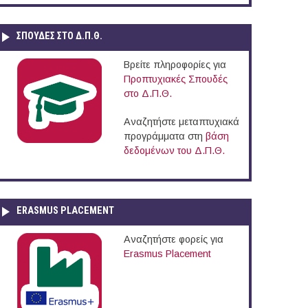
ΣΠΟΥΔΈΣ ΣΤΟ Δ.Π.Θ.
Βρείτε πληροφορίες για
Προπτυχιακές Σπουδές
στο Δ.Π.Θ.
Αναζητήστε μεταπτυχιακά
προγράμματα στη
βάση
δεδομένων του Δ.Π.Θ.
ERASMUS PLACEMENT
Αναζητήστε φορείς για
Erasmus Placement