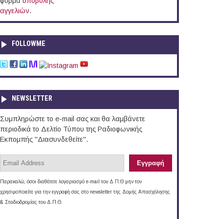
φόρμα
υποβολής
αγγελιών
.
FOLLOWME
NEWSLETTER
Συμπληρώστε το e-mail σας και θα λαμβάνετε
περιοδικά το Δελτίο Τύπου της Ραδιοφωνικής
Εκπομπής "Διασυνδεθείτε".
Παρακαλώ, όσοι διαθέτετε λογαριασμό e-mail του Δ.Π.Θ μην τον
χρησιμοποιείτε για την εγγραφή σας στο newsletter της Δομής Απασχόλησης
& Σταδιοδρομίας του Δ.Π.Θ.