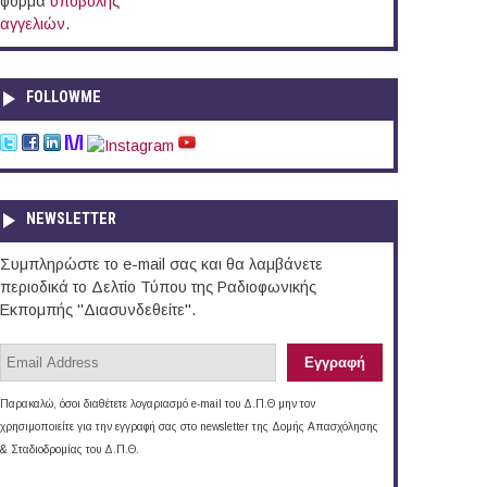
φόρμα
υποβολής
αγγελιών
.
FOLLOWME
NEWSLETTER
Συμπληρώστε το e-mail σας και θα λαμβάνετε
περιοδικά το Δελτίο Τύπου της Ραδιοφωνικής
Εκπομπής "Διασυνδεθείτε".
Παρακαλώ, όσοι διαθέτετε λογαριασμό e-mail του Δ.Π.Θ μην τον
χρησιμοποιείτε για την εγγραφή σας στο newsletter της Δομής Απασχόλησης
& Σταδιοδρομίας του Δ.Π.Θ.