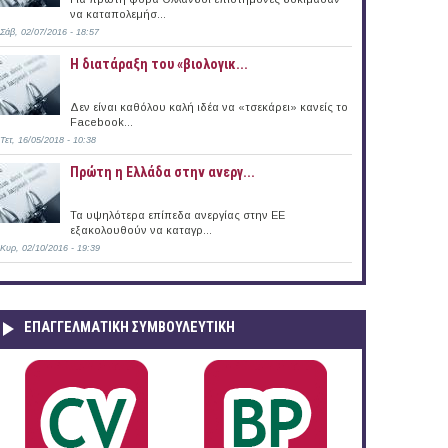
να καταπολεμήσ...
Σάβ, 02/07/2016 - 18:57
Η διατάραξη του «βιολογικ...
Δεν είναι καθόλου καλή ιδέα να «τσεκάρει» κανείς το
Facebook...
Τετ, 16/05/2018 - 10:38
Πρώτη η Ελλάδα στην ανεργ...
Τα υψηλότερα επίπεδα ανεργίας στην ΕΕ
εξακολουθούν να καταγρ...
Κυρ, 02/10/2016 - 19:39
ΕΠΑΓΓΕΛΜΑΤΙΚΉ ΣΥΜΒΟΥΛΕΥΤΙΚΉ