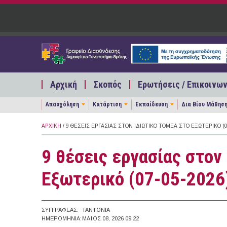
Παράκαμψη προς το κυρίως περιεχόμενο
Αρχική
Σκοπός
Ερωτήσεις / Επικοινων
Απασχόληση
Κατάρτιση
Εκπαίδευση
Δια Βίου Μάθησ
ΑΡΧΙΚΉ
/ 9 ΘΈΣΕΙΣ ΕΡΓΑΣΊΑΣ ΣΤΟΝ ΙΔΙΩΤΙΚΌ ΤΟΜΈΑ ΣΤΟ ΕΞΩΤΕΡΙΚΌ (0
9 θέσεις εργασίας στον
Εξωτερικό (07-05-2026
ΣΥΓΓΡΑΦΈΑΣ:
TANTONIA
ΗΜΕΡΟΜΗΝΊΑ:
ΜΆΙΟΣ 08, 2026 09:22