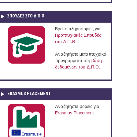
ΣΠΟΥΔΈΣ ΣΤΟ Δ.Π.Θ.
Βρείτε πληροφορίες για
Προπτυχιακές Σπουδές
στο Δ.Π.Θ.
Αναζητήστε μεταπτυχιακά
προγράμματα στη
βάση
δεδομένων του Δ.Π.Θ.
ERASMUS PLACEMENT
Αναζητήστε φορείς για
Erasmus Placement