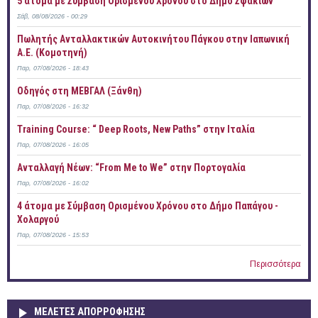
5 άτομα με Σύμβαση Ορισμένου Χρόνου στο Δήμο Σφακίων
Σάβ, 08/08/2026 - 00:29
Πωλητής Ανταλλακτικών Αυτοκινήτου Πάγκου στην Ιαπωνική
Α.Ε. (Κομοτηνή)
Παρ, 07/08/2026 - 18:43
Οδηγός στη ΜΕΒΓΑΛ (Ξάνθη)
Παρ, 07/08/2026 - 16:32
Training Course: “ Deep Roots, New Paths” στην Ιταλία
Παρ, 07/08/2026 - 16:05
Ανταλλαγή Νέων: “From Me to We” στην Πορτογαλία
Παρ, 07/08/2026 - 16:02
4 άτομα με Σύμβαση Ορισμένου Χρόνου στο Δήμο Παπάγου -
Χολαργού
Παρ, 07/08/2026 - 15:53
Περισσότερα
ΜΕΛΕΤΕΣ ΑΠΟΡΡΟΦΗΣΗΣ