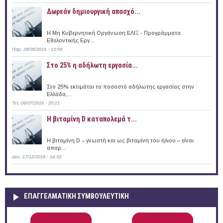
Δωρεάν δημιουργική απασχό...
Η Μη Κυβερνητική Οργάνωση ΕΛΙΞ - Προγράμματα
Εθελοντικής Εργ...
Παρ, 29/05/2015 - 13:59
Στο 25% η αδήλωτη εργασία...
Στο 25% εκτιμάται το ποσοστό αδήλωτης εργασίας στην
Ελλάδα,...
Τετ, 06/07/2016 - 20:21
Η βιταμίνη D καταπολεμά τ...
Η βιταμίνη D – γνωστή και ως βιταμίνη του ήλιου – είναι
απαρ...
Δευ, 17/12/2018 - 14:33
ΕΠΑΓΓΕΛΜΑΤΙΚΉ ΣΥΜΒΟΥΛΕΥΤΙΚΉ