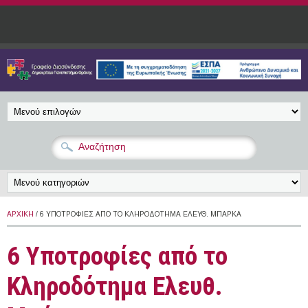
Παράκαμψη προς το κυρίως περιεχόμενο
ΑΡΧΙΚΉ
/ 6 ΥΠΟΤΡΟΦΊΕΣ ΑΠΌ ΤΟ ΚΛΗΡΟΔΌΤΗΜΑ ΕΛΕΥΘ. ΜΠΆΡΚΑ
6 Υποτροφίες από το
Κληροδότημα Ελευθ.