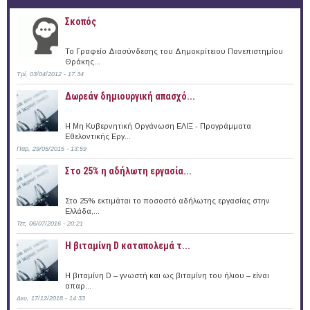
Σκοπός
Το Γραφείο Διασύνδεσης του Δημοκρίτειου Πανεπιστημίου
Θράκης...
Τρί, 03/04/2012 - 17:34
Δωρεάν δημιουργική απασχό...
Η Μη Κυβερνητική Οργάνωση ΕΛΙΞ - Προγράμματα
Εθελοντικής Εργ...
Παρ, 29/05/2015 - 13:59
Στο 25% η αδήλωτη εργασία...
Στο 25% εκτιμάται το ποσοστό αδήλωτης εργασίας στην
Ελλάδα,...
Τετ, 06/07/2016 - 20:21
Η βιταμίνη D καταπολεμά τ...
Η βιταμίνη D – γνωστή και ως βιταμίνη του ήλιου – είναι
απαρ...
Δευ, 17/12/2018 - 14:33