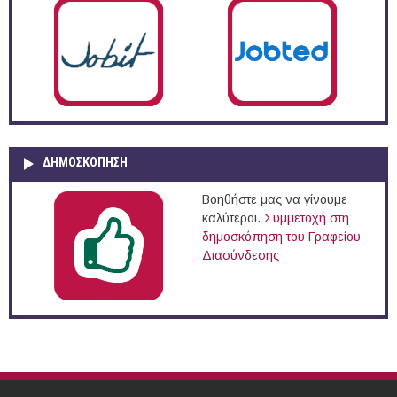
ΔΗΜΟΣΚΌΠΗΣΗ
Βοηθήστε μας να γίνουμε
καλύτεροι.
Συμμετοχή στη
δημοσκόπηση του Γραφείου
Διασύνδεσης