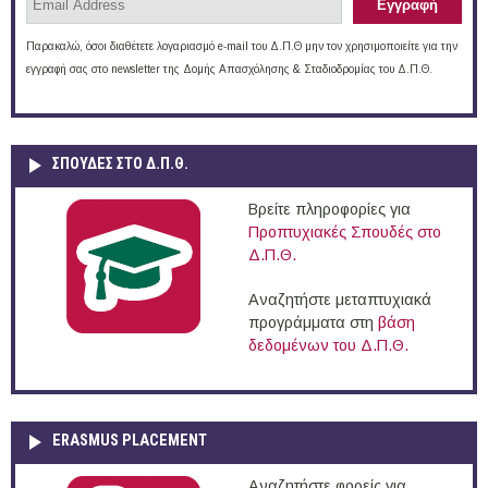
Παρακαλώ, όσοι διαθέτετε λογαριασμό e-mail του Δ.Π.Θ μην τον χρησιμοποιείτε για την
εγγραφή σας στο newsletter της Δομής Απασχόλησης & Σταδιοδρομίας του Δ.Π.Θ.
ΣΠΟΥΔΈΣ ΣΤΟ Δ.Π.Θ.
Βρείτε πληροφορίες για
Προπτυχιακές Σπουδές στο
Δ.Π.Θ.
Αναζητήστε μεταπτυχιακά
προγράμματα στη
βάση
δεδομένων του Δ.Π.Θ.
ERASMUS PLACEMENT
Αναζητήστε φορείς για