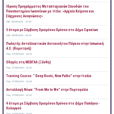
Ίδρυση Προγράμματος Μεταπτυχιακών Σπουδών του
Πανεπιστημίου Ιωαννίνων με τίτλο: «Αρχαία Κείμενα και
Σύγχρονες Αναγνώσεις»
Σάβ, 08/08/2026 - 10:46
5 άτομα με Σύμβαση Ορισμένου Χρόνου στο Δήμο Σφακίων
Σάβ, 08/08/2026 - 00:29
Πωλητής Ανταλλακτικών Αυτοκινήτου Πάγκου στην Ιαπωνική
Α.Ε. (Κομοτηνή)
Παρ, 07/08/2026 - 18:43
Οδηγός στη ΜΕΒΓΑΛ (Ξάνθη)
Παρ, 07/08/2026 - 16:32
Training Course: “ Deep Roots, New Paths” στην Ιταλία
Παρ, 07/08/2026 - 16:05
Ανταλλαγή Νέων: “From Me to We” στην Πορτογαλία
Παρ, 07/08/2026 - 16:02
4 άτομα με Σύμβαση Ορισμένου Χρόνου στο Δήμο Παπάγου -
Χολαργού
Παρ, 07/08/2026 - 15:53