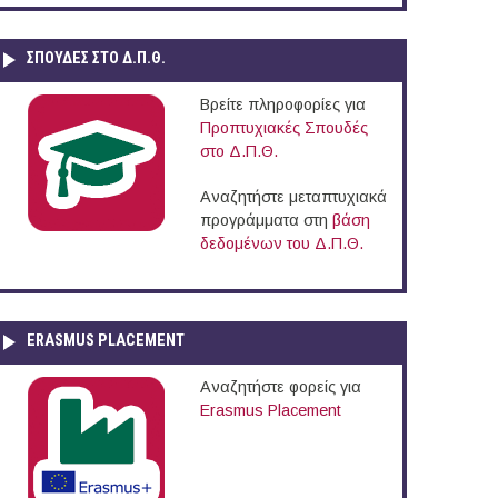
ΣΠΟΥΔΈΣ ΣΤΟ Δ.Π.Θ.
Βρείτε πληροφορίες για
Προπτυχιακές Σπουδές
στο Δ.Π.Θ.
Αναζητήστε μεταπτυχιακά
προγράμματα στη
βάση
δεδομένων του Δ.Π.Θ.
ERASMUS PLACEMENT
Αναζητήστε φορείς για
Erasmus Placement