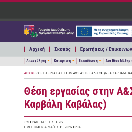
Παράκαμψη προς το κυρίως περιεχόμενο
Αρχική
Σκοπός
Ερωτήσεις / Επικοινων
Απασχόληση
Κατάρτιση
Εκπαίδευση
Δια Βίου Μάθησ
ΑΡΧΙΚΉ
/ ΘΈΣΗ ΕΡΓΑΣΊΑΣ ΣΤΗΝ Α&Σ ΑΣΤΕΡΙΑΔΗ ΟΕ (ΝΈΑ ΚΑΡΒΆΛΗ Κ
Θέση εργασίας στην Α&
Καρβάλη Καβάλας)
ΣΥΓΓΡΑΦΈΑΣ:
DTSITSIS
ΗΜΕΡΟΜΗΝΊΑ:
ΜΆΙΟΣ 11, 2026 12:34