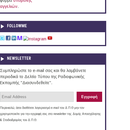
φόρμα
υποβολής
αγγελιών
.
FOLLOWME
NEWSLETTER
Συμπληρώστε το e-mail σας και θα λαμβάνετε
περιοδικά το Δελτίο Τύπου της Ραδιοφωνικής
Εκπομπής "Διασυνδεθείτε".
Παρακαλώ, όσοι διαθέτετε λογαριασμό e-mail του Δ.Π.Θ μην τον
χρησιμοποιείτε για την εγγραφή σας στο newsletter της Δομής Απασχόλησης
& Σταδιοδρομίας του Δ.Π.Θ.