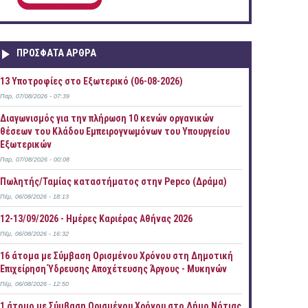
ΠΡOΣΦΑΤΑ AΡΘΡΑ
13 Υποτροφίες στο Εξωτερικό (06-08-2026)
Παρ, 07/08/2026 - 07:39
Διαγωνισμός για την πλήρωση 10 κενών οργανικών
θέσεων του Κλάδου Εμπειρογνωμόνων του Υπουργείου
Εξωτερικών
Παρ, 07/08/2026 - 00:08
Πωλητής/Ταμίας καταστήματος στην Pepco (Δράμα)
Πέμ, 06/08/2026 - 18:13
12-13/09/2026 - Ημέρες Καριέρας Αθήνας 2026
Πέμ, 06/08/2026 - 16:32
16 άτομα με Σύμβαση Ορισμένου Χρόνου στη Δημοτική
Επιχείρηση Ύδρευσης Αποχέτευσης Άργους - Μυκηνών
Πέμ, 06/08/2026 - 12:50
1 άτομο με Σύμβαση Ορισμένου Χρόνου στο Δήμο Νότιας