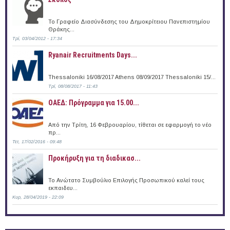
Το Γραφείο Διασύνδεσης του Δημοκρίτειου Πανεπιστημίου
Θράκης...
Τρί, 03/04/2012 - 17:34
Ryanair Recruitments Days...
Thessaloniki 16/08/2017 Athens 08/09/2017 Thessaloniki 15/...
Τρί, 08/08/2017 - 11:43
ΟΑΕΔ: Πρόγραμμα για 15.00...
Από την Τρίτη, 16 Φεβρουαρίου, τίθεται σε εφαρμογή το νέο
πρ...
Τετ, 17/02/2016 - 09:48
Προκήρυξη για τη διαδικασ...
Το Ανώτατο Συμβούλιο Επιλογής Προσωπικού καλεί τους
εκπαιδευ...
Κυρ, 28/04/2019 - 22:09