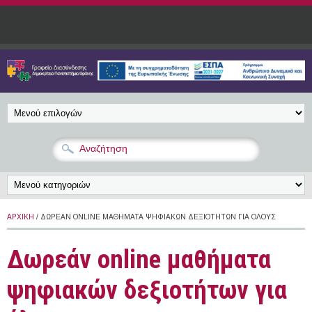
Παράκαμψη προς το κυρίως περιεχόμενο
ΑΡΧΙΚΉ
/ ΔΩΡΕΆΝ ONLINE ΜΑΘΉΜΑΤΑ ΨΗΦΙΑΚΏΝ ΔΕΞΙΟΤΉΤΩΝ ΓΙΑ ΌΛΟΥΣ
Δωρεάν online μαθήματα
ψηφιακών δεξιοτήτων για