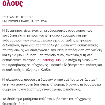
όλους
ΣΥΓΓΡΑΦΈΑΣ:
DTSITSIS
ΗΜΕΡΟΜΗΝΊΑ:
ΜΆΙΟΣ 11, 2026 12:42
Η Socialinnov είναι ένας μη κερδοσκοπικός οργανισμός που
εργάζεται για τη μείωση του ψηφιακού χάσματος και την
ενδυνάμωση των πολιτών μέσω της ανάπτυξης ψηφιακών
δεξιοτήτων, προωθώντας παράλληλα, μέσα από εκπαιδευτικές
πρωτοβουλίες και συνεργασίες, την ισότιμη πρόσβαση στη γνώση
και τη δια βίου μάθηση. Στο πλαίσιο αυτό, εγκαινιάζει τη νέα
εκπαιδευτική πλατφόρμα
Learning Hub
, με στόχο τη διεύρυνση
της πρόσβασης σε σύγχρονες ψηφιακές δεξιότητες για πολίτες και
εκπαιδευτές σε όλη την Ελλάδα.
Η πλατφόρμα προσφέρει δωρεάν online μαθήματα σε ζωντανή
(live) και ασύγχρονη (on-demand) μορφή, δίνοντας τη δυνατότητα
συμμετοχής ανεξαρτήτως γεωγραφικής τοποθεσίας.
Τα διαθέσιμα μαθήματα καλύπτουν βασικές και σύγχρονες
θεματικές, όπως: