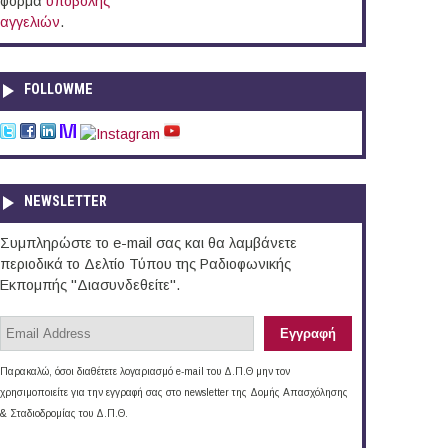
φόρμα
υποβολής
αγγελιών
.
FOLLOWME
NEWSLETTER
Συμπληρώστε το e-mail σας και θα λαμβάνετε
περιοδικά το Δελτίο Τύπου της Ραδιοφωνικής
Εκπομπής "Διασυνδεθείτε".
Παρακαλώ, όσοι διαθέτετε λογαριασμό e-mail του Δ.Π.Θ μην τον
χρησιμοποιείτε για την εγγραφή σας στο newsletter της Δομής Απασχόλησης
& Σταδιοδρομίας του Δ.Π.Θ.