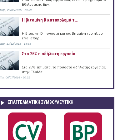
Εθελοντικής Εργ...
Παρ, 29/05/2015 - 13:59
Η βιταμίνη D καταπολεμά τ...
Η βιταμίνη D – γνωστή και ως βιταμίνη του ήλιου –
είναι απαρ...
Δευ, 17/12/2018 - 14:33
Στο 25% η αδήλωτη εργασία...
Στο 25% εκτιμάται το ποσοστό αδήλωτης εργασίας
στην Ελλάδα,...
Τετ, 06/07/2016 - 20:21
ΕΠΑΓΓΕΛΜΑΤΙΚΉ ΣΥΜΒΟΥΛΕΥΤΙΚΉ