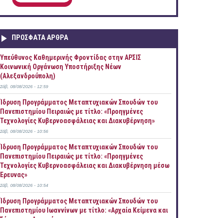
ΠΡOΣΦΑΤΑ AΡΘΡΑ
Yπεύθυνος Καθημερινής Φροντίδας στην ΑΡΣΙΣ
Κοινωνική Οργάνωση Υποστήριξης Νέων
(Αλεξανδρούπολη)
Σάβ, 08/08/2026 - 12:59
Ίδρυση Προγράμματος Μεταπτυχιακών Σπουδών του
Πανεπιστημίου Πειραιώς με τίτλο: «Προηγμένες
Τεχνολογίες Κυβερνοασφάλειας και Διακυβέρνηση»
Σάβ, 08/08/2026 - 10:56
Ίδρυση Προγράμματος Μεταπτυχιακών Σπουδών του
Πανεπιστημίου Πειραιώς με τίτλο: «Προηγμένες
Τεχνολογίες Κυβερνοασφάλειας και Διακυβέρνηση μέσω
Έρευνας»
Σάβ, 08/08/2026 - 10:54
Ίδρυση Προγράμματος Μεταπτυχιακών Σπουδών του
Πανεπιστημίου Ιωαννίνων με τίτλο: «Αρχαία Κείμενα και