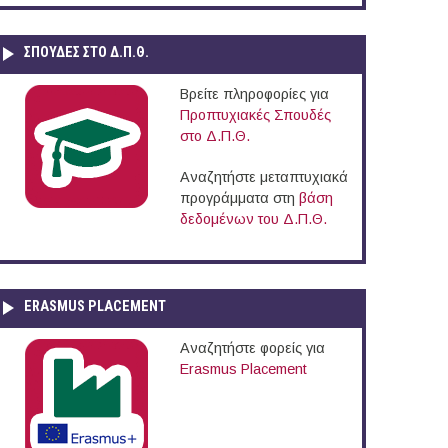
ΣΠΟΥΔΈΣ ΣΤΟ Δ.Π.Θ.
Βρείτε πληροφορίες για
Προπτυχιακές Σπουδές
στο Δ.Π.Θ.
Αναζητήστε μεταπτυχιακά
προγράμματα στη
βάση
δεδομένων του Δ.Π.Θ.
ERASMUS PLACEMENT
Αναζητήστε φορείς για
Erasmus Placement