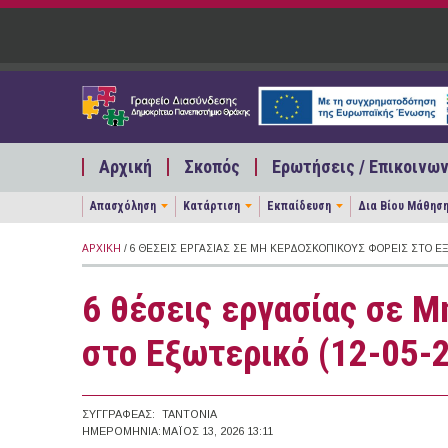
Παράκαμψη προς το κυρίως περιεχόμενο
Αρχική
Σκοπός
Ερωτήσεις / Επικοινων
Απασχόληση
Κατάρτιση
Εκπαίδευση
Δια Βίου Μάθησ
ΑΡΧΙΚΉ
/ 6 ΘΈΣΕΙΣ ΕΡΓΑΣΊΑΣ ΣΕ ΜΗ ΚΕΡΔΟΣΚΟΠΙΚΟΎΣ ΦΟΡΕΊΣ ΣΤΟ ΕΞΩ
6 θέσεις εργασίας σε 
στο Εξωτερικό (12-05-
ΣΥΓΓΡΑΦΈΑΣ:
TANTONIA
ΗΜΕΡΟΜΗΝΊΑ:
ΜΆΙΟΣ 13, 2026 13:11