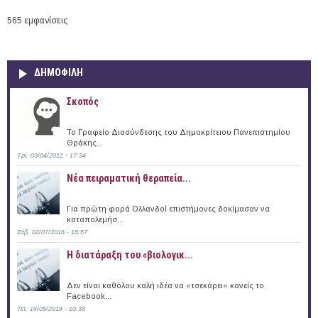
565 εμφανίσεις
ΔΗΜΟΦΙΛΗ
Σκοπός
Το Γραφείο Διασύνδεσης του Δημοκρίτειου Πανεπιστημίου
Θράκης...
Τρί, 03/04/2012 - 17:34
Νέα πειραματική θεραπεία...
Για πρώτη φορά Ολλανδοί επιστήμονες δοκίμασαν να
καταπολεμήσ...
Σάβ, 02/07/2016 - 18:57
Η διατάραξη του «βιολογικ...
Δεν είναι καθόλου καλή ιδέα να «τσεκάρει» κανείς το
Facebook...
Τετ, 16/05/2018 - 10:38