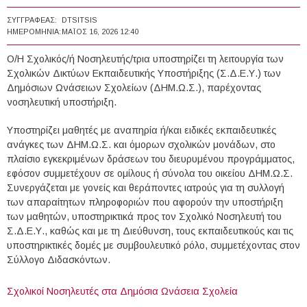
ΣΥΓΓΡΑΦΈΑΣ:
DTSITSIS
ΗΜΕΡΟΜΗΝΊΑ:
ΜΆΙΟΣ 16, 2026 12:40
Ο/Η Σχολικός/ή Νοσηλευτής/τρια υποστηρίζει τη λειτουργία των
Σχολικών Δικτύων Εκπαιδευτικής Υποστήριξης (Σ.Δ.Ε.Υ.) των
Δημόσιων Ωνάσειων Σχολείων (ΔΗΜ.Ω.Σ.), παρέχοντας
νοσηλευτική υποστήριξη.
Υποστηρίζει μαθητές με αναπηρία ή/και ειδικές εκπαιδευτικές
ανάγκες των ΔΗΜ.Ω.Σ. και όμορων σχολικών μονάδων, στο
πλαίσιο εγκεκριμένων δράσεων του διευρυμένου προγράμματος,
εφόσον συμμετέχουν σε ομίλους ή σύνολα του οικείου ΔΗΜ.Ω.Σ.
Συνεργάζεται με γονείς και θεράποντες ιατρούς για τη συλλογή
των απαραίτητων πληροφοριών που αφορούν την υποστήριξη
των μαθητών, υποστηρικτικά προς τον Σχολικό Νοσηλευτή του
Σ.Δ.Ε.Υ., καθώς και με τη Διεύθυνση, τους εκπαιδευτικούς και τις
υποστηρικτικές δομές με συμβουλευτικό ρόλο, συμμετέχοντας στον
Σύλλογο Διδασκόντων.
Σχολικοί Νοσηλευτές στα Δημόσια Ωνάσεια Σχολεία