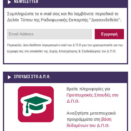
NEWSLETTER
Συμπληρώστε το e-mail σας και θα λαμβάνετε περιοδικά το
Δελτίο Τύπου της Ραδιοφωνικής Εκπομπής "Διασυνδεθείτε".
Παρακαλώ, όσοι διαθέτετε λογαριασμό e-mail του Δ.Π.Θ μην τον χρησιμοποιείτε για την
εγγραφή σας στο newsletter της Δομής Απασχόλησης & Σταδιοδρομίας του Δ.Π.Θ.
ΣΠΟΥΔΈΣ ΣΤΟ Δ.Π.Θ.
Βρείτε πληροφορίες για
Προπτυχιακές Σπουδές στο
Δ.Π.Θ.
Αναζητήστε μεταπτυχιακά
προγράμματα στη
βάση
δεδομένων του Δ.Π.Θ.