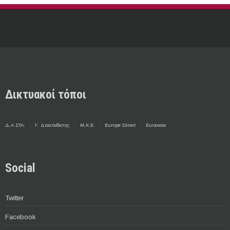
Δικτυακοί τόποι
Δ.Α.ΣΤΑ.
Γ. Διασύνδεσης
Μ.Κ.Ε.
Europe Direct
Euraxess
Social
Twitter
Facebook