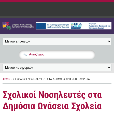
Παράκαμψη προς το κυρίως περιεχόμενο
ΑΡΧΙΚΉ
/ ΣΧΟΛΙΚΟΊ ΝΟΣΗΛΕΥΤΈΣ ΣΤΑ ΔΗΜΌΣΙΑ ΩΝΆΣΕΙΑ ΣΧΟΛΕΊΑ
Σχολικοί Νοσηλευτές στα
Δημόσια Ωνάσεια Σχολεία