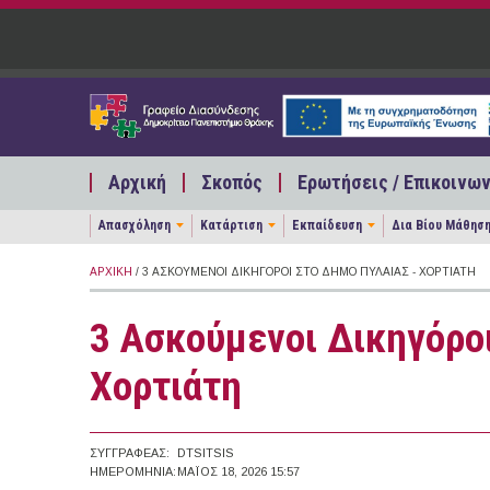
Παράκαμψη προς το κυρίως περιεχόμενο
Αρχική
Σκοπός
Ερωτήσεις / Επικοινων
Απασχόληση
Κατάρτιση
Εκπαίδευση
Δια Βίου Μάθησ
ΑΡΧΙΚΉ
/ 3 ΑΣΚΟΎΜΕΝΟΙ ΔΙΚΗΓΌΡΟΙ ΣΤΟ ΔΉΜΟ ΠΥΛΑΊΑΣ - ΧΟΡΤΙΆΤΗ
3 Ασκούμενοι Δικηγόροι
Χορτιάτη
ΣΥΓΓΡΑΦΈΑΣ:
DTSITSIS
ΗΜΕΡΟΜΗΝΊΑ:
ΜΆΙΟΣ 18, 2026 15:57