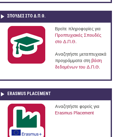
ΣΠΟΥΔΈΣ ΣΤΟ Δ.Π.Θ.
Βρείτε πληροφορίες για
Προπτυχιακές Σπουδές
στο Δ.Π.Θ.
Αναζητήστε μεταπτυχιακά
προγράμματα στη
βάση
δεδομένων του Δ.Π.Θ.
ERASMUS PLACEMENT
Αναζητήστε φορείς για
Erasmus Placement