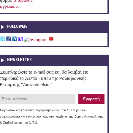
φόρμα
υποβολής
αγγελιών
.
FOLLOWME
NEWSLETTER
Συμπληρώστε το e-mail σας και θα λαμβάνετε
περιοδικά το Δελτίο Τύπου της Ραδιοφωνικής
Εκπομπής "Διασυνδεθείτε".
Παρακαλώ, όσοι διαθέτετε λογαριασμό e-mail του Δ.Π.Θ μην τον
χρησιμοποιείτε για την εγγραφή σας στο newsletter της Δομής Απασχόλησης
& Σταδιοδρομίας του Δ.Π.Θ.