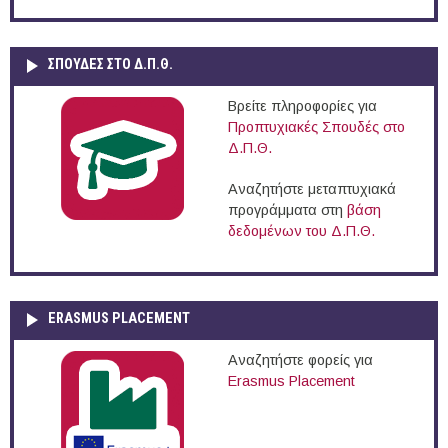
ΣΠΟΥΔΈΣ ΣΤΟ Δ.Π.Θ.
Βρείτε πληροφορίες για
Προπτυχιακές Σπουδές στο
Δ.Π.Θ.
Αναζητήστε μεταπτυχιακά
προγράμματα στη
βάση
δεδομένων του Δ.Π.Θ.
ERASMUS PLACEMENT
Αναζητήστε φορείς για
Erasmus Placement