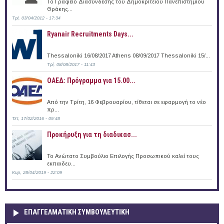
Το Γραφείο Διασύνδεσης του Δημοκρίτειου Πανεπιστημίου
Θράκης...
Τρί, 03/04/2012 - 17:34
Ryanair Recruitments Days...
Thessaloniki 16/08/2017 Athens 08/09/2017 Thessaloniki 15/...
Τρί, 08/08/2017 - 11:43
ΟΑΕΔ: Πρόγραμμα για 15.00...
Από την Τρίτη, 16 Φεβρουαρίου, τίθεται σε εφαρμογή το νέο
πρ...
Τετ, 17/02/2016 - 09:48
Προκήρυξη για τη διαδικασ...
Το Ανώτατο Συμβούλιο Επιλογής Προσωπικού καλεί τους
εκπαιδευ...
Κυρ, 28/04/2019 - 22:09
ΕΠΑΓΓΕΛΜΑΤΙΚΉ ΣΥΜΒΟΥΛΕΥΤΙΚΉ