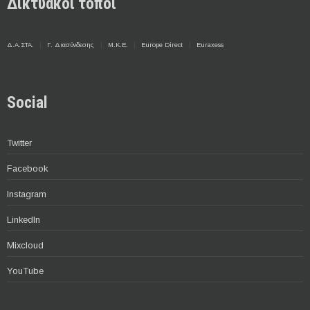
Δικτυακοί τόποι
Δ.Α.ΣΤΑ.
Γ. Διασύνδεσης
Μ.Κ.Ε.
Europe Direct
Euraxess
Social
Twitter
Facebook
Instagram
LinkedIn
Mixcloud
YouTube