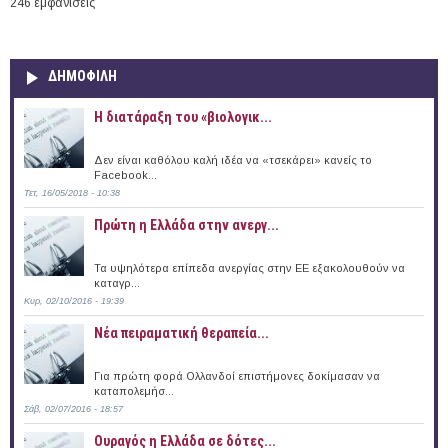
246 εμφανίσεις
ΔΗΜΟΦΙΛΗ
Η διατάραξη του «βιολογικ...
Δεν είναι καθόλου καλή ιδέα να «τσεκάρει» κανείς το
Facebook...
Τετ, 16/05/2018 - 10:38
Πρώτη η Ελλάδα στην ανεργ...
Τα υψηλότερα επίπεδα ανεργίας στην ΕΕ εξακολουθούν να
καταγρ...
Κυρ, 02/10/2016 - 19:39
Νέα πειραματική θεραπεία...
Για πρώτη φορά Ολλανδοί επιστήμονες δοκίμασαν να
καταπολεμήσ...
Σάβ, 02/07/2016 - 18:57
Ουραγός η Ελλάδα σε δότες...