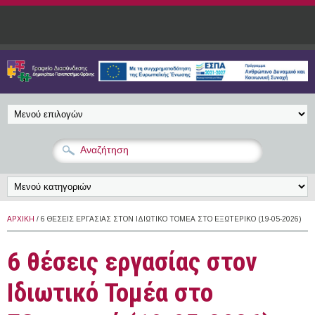
Παράκαμψη προς το κυρίως περιεχόμενο
ΑΡΧΙΚΉ
/ 6 ΘΈΣΕΙΣ ΕΡΓΑΣΊΑΣ ΣΤΟΝ ΙΔΙΩΤΙΚΌ ΤΟΜΈΑ ΣΤΟ ΕΞΩΤΕΡΙΚΌ (19-05-2026)
6 θέσεις εργασίας στον
Ιδιωτικό Τομέα στο