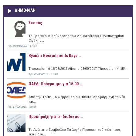
ΔΗΜΟΦΙΛΗ
Σκοπός
Το Γραφείο Διασύνδεσης του Δημοκρίτειου Πανεπιστημίου
Θράκης...
Τρί, 03/04/2012 - 17:34
Ryanair Recruitments Days...
Thessaloniki 16/08/2017 Athens 08/09/2017 Thessaloniki 15/...
Τρί, 08/08/2017 - 11:43
ΟΑΕΔ: Πρόγραμμα για 15.00...
Από την Τρίτη, 16 Φεβρουαρίου, τίθεται σε εφαρμογή το νέο
πρ...
Τετ, 17/02/2016 - 09:48
Προκήρυξη για τη διαδικασ...
Το Ανώτατο Συμβούλιο Επιλογής Προσωπικού καλεί τους
εκπαιδευ...