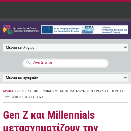
Παράκαμψη προς το κυρίως περιεχόμενο
ΑΡΧΙΚΉ
/ GEN Z ΚΑΙ MILLENNIALS ΜΕΤΑΣΧΗΜΑΤΊΖΟΥΝ ΤΗΝ ΕΡΓΑΣΊΑ ΘΈΤΟΝΤΑΣ
ΤΟΥΣ ΔΙΚΟΎΣ ΤΟΥΣ ΌΡΟΥΣ
Gen Z και Millennials
μετασχηματίζουν την