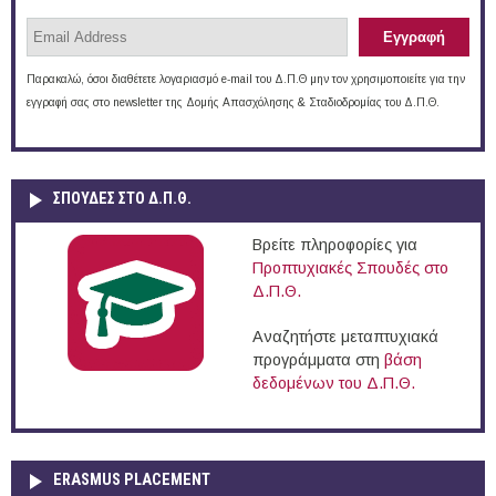
Παρακαλώ, όσοι διαθέτετε λογαριασμό e-mail του Δ.Π.Θ μην τον χρησιμοποιείτε για την
εγγραφή σας στο newsletter της Δομής Απασχόλησης & Σταδιοδρομίας του Δ.Π.Θ.
ΣΠΟΥΔΈΣ ΣΤΟ Δ.Π.Θ.
Βρείτε πληροφορίες για
Προπτυχιακές Σπουδές στο
Δ.Π.Θ.
Αναζητήστε μεταπτυχιακά
προγράμματα στη
βάση
δεδομένων του Δ.Π.Θ.
ERASMUS PLACEMENT