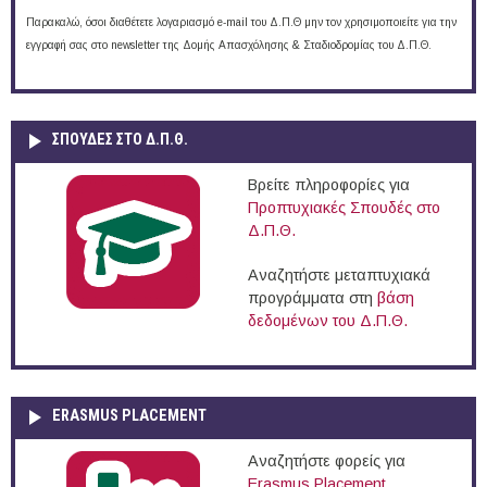
Παρακαλώ, όσοι διαθέτετε λογαριασμό e-mail του Δ.Π.Θ μην τον χρησιμοποιείτε για την
εγγραφή σας στο newsletter της Δομής Απασχόλησης & Σταδιοδρομίας του Δ.Π.Θ.
ΣΠΟΥΔΈΣ ΣΤΟ Δ.Π.Θ.
Βρείτε πληροφορίες για
Προπτυχιακές Σπουδές στο
Δ.Π.Θ.
Αναζητήστε μεταπτυχιακά
προγράμματα στη
βάση
δεδομένων του Δ.Π.Θ.
ERASMUS PLACEMENT
Αναζητήστε φορείς για
Erasmus Placement