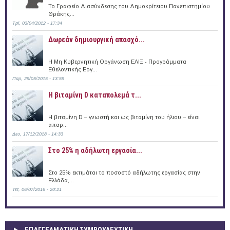
Το Γραφείο Διασύνδεσης του Δημοκρίτειου Πανεπιστημίου
Θράκης...
Τρί, 03/04/2012 - 17:34
Δωρεάν δημιουργική απασχό...
Η Μη Κυβερνητική Οργάνωση ΕΛΙΞ - Προγράμματα
Εθελοντικής Εργ...
Παρ, 29/05/2015 - 13:59
Η βιταμίνη D καταπολεμά τ...
Η βιταμίνη D – γνωστή και ως βιταμίνη του ήλιου – είναι
απαρ...
Δευ, 17/12/2018 - 14:33
Στο 25% η αδήλωτη εργασία...
Στο 25% εκτιμάται το ποσοστό αδήλωτης εργασίας στην
Ελλάδα,...
Τετ, 06/07/2016 - 20:21