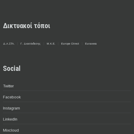
Δικτυακοί τόποι
Δ.Α.ΣΤΑ.
Γ. Διασύνδεσης
Μ.Κ.Ε.
Europe Direct
Euraxess
Social
Twitter
Facebook
Instagram
LinkedIn
Mixcloud