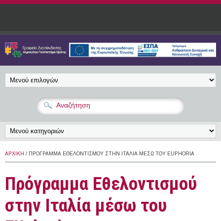
Παράκαμψη προς το κυρίως περιεχόμενο
ΑΡΧΙΚΉ
/ ΠΡΌΓΡΑΜΜΑ ΕΘΕΛΟΝΤΙΣΜΟΎ ΣΤΗΝ ΙΤΑΛΊΑ ΜΈΣΩ ΤΟΥ EUPHORIA
Πρόγραμμα Εθελοντισμού
στην Ιταλία μέσω του