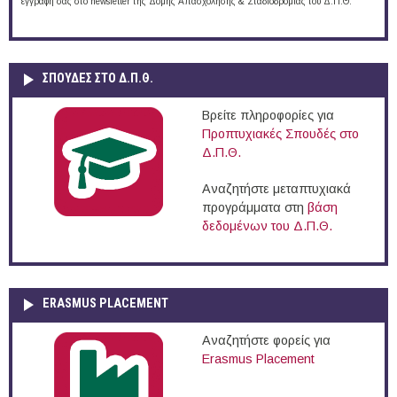
εγγραφή σας στο newsletter της Δομής Απασχόλησης & Σταδιοδρομίας του Δ.Π.Θ.
ΣΠΟΥΔΈΣ ΣΤΟ Δ.Π.Θ.
Βρείτε πληροφορίες για
Προπτυχιακές Σπουδές στο
Δ.Π.Θ.
Αναζητήστε μεταπτυχιακά
προγράμματα στη
βάση
δεδομένων του Δ.Π.Θ.
ERASMUS PLACEMENT
Αναζητήστε φορείς για
Erasmus Placement