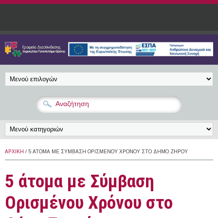
Παράκαμψη προς το κυρίως περιεχόμενο
ΑΡΧΙΚΉ
/ 5 ΆΤΟΜΑ ΜΕ ΣΎΜΒΑΣΗ ΟΡΙΣΜΈΝΟΥ ΧΡΌΝΟΥ ΣΤΟ ΔΉΜΟ ΖΗΡΟΎ
5 άτομα με Σύμβαση
Ορισμένου Χρόνου στο