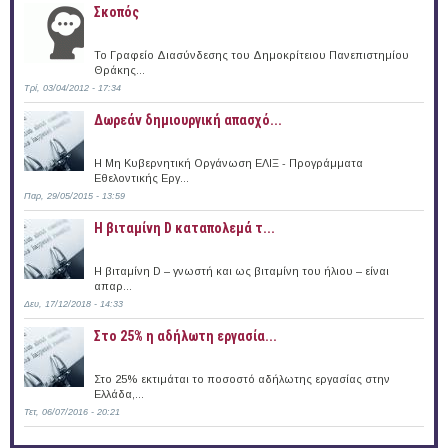
Σκοπός
Το Γραφείο Διασύνδεσης του Δημοκρίτειου Πανεπιστημίου
Θράκης...
Τρί, 03/04/2012 - 17:34
Δωρεάν δημιουργική απασχό...
Η Μη Κυβερνητική Οργάνωση ΕΛΙΞ - Προγράμματα
Εθελοντικής Εργ...
Παρ, 29/05/2015 - 13:59
Η βιταμίνη D καταπολεμά τ...
Η βιταμίνη D – γνωστή και ως βιταμίνη του ήλιου – είναι
απαρ...
Δευ, 17/12/2018 - 14:33
Στο 25% η αδήλωτη εργασία...
Στο 25% εκτιμάται το ποσοστό αδήλωτης εργασίας στην
Ελλάδα,...
Τετ, 06/07/2016 - 20:21