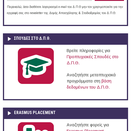
Παρακαλώ, όσοι διαθέτετε λογαριασμό e-mail του Δ.Π.Θ μην τον χρησιμοποιείτε για την
εγγραφή σας στο newsletter της Δομής Απασχόλησης & Σταδιοδρομίας του Δ.Π.Θ.
ΣΠΟΥΔΈΣ ΣΤΟ Δ.Π.Θ.
Βρείτε πληροφορίες για
Προπτυχιακές Σπουδές στο
Δ.Π.Θ.
Αναζητήστε μεταπτυχιακά
προγράμματα στη
βάση
δεδομένων του Δ.Π.Θ.
ERASMUS PLACEMENT
Αναζητήστε φορείς για