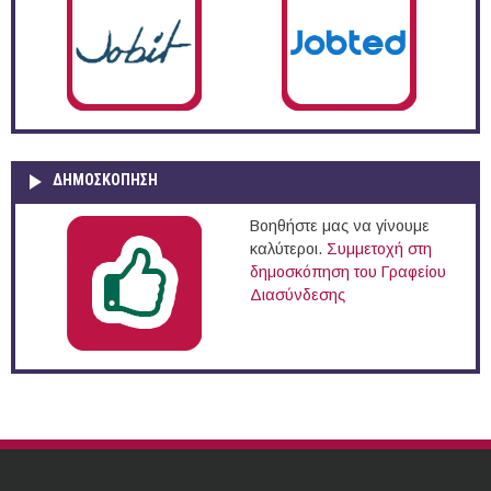
ΔΗΜΟΣΚΌΠΗΣΗ
Βοηθήστε μας να γίνουμε
καλύτεροι.
Συμμετοχή στη
δημοσκόπηση του Γραφείου
Διασύνδεσης