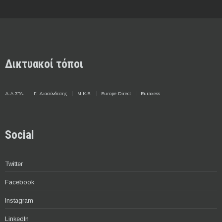
Δικτυακοί τόποι
Δ.Α.ΣΤΑ.
Γ. Διασύνδεσης
Μ.Κ.Ε.
Europe Direct
Euraxess
Social
Twitter
Facebook
Instagram
LinkedIn