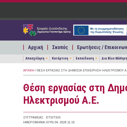
Παράκαμψη προς το κυρίως περιεχόμενο
Αρχική
Σκοπός
Ερωτήσεις / Επικοινων
Απασχόληση
Κατάρτιση
Εκπαίδευση
Δια Βίου Μάθησ
ΑΡΧΙΚΉ
/ ΘΈΣΗ ΕΡΓΑΣΊΑΣ ΣΤΗ ΔΗΜΌΣΙΑ ΕΠΙΧΕΊΡΗΣΗ ΗΛΕΚΤΡΙΣΜΟΎ Α.
Θέση εργασίας στη Δημ
Ηλεκτρισμού Α.Ε.
ΣΥΓΓΡΑΦΈΑΣ:
DTSITSIS
ΗΜΕΡΟΜΗΝΊΑ:
ΙΟΥΝ 04, 2026 11:15