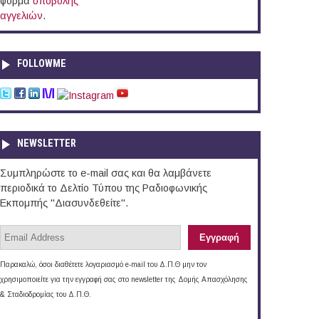
φόρμα
υποβολής
αγγελιών
.
FOLLOWME
NEWSLETTER
Συμπληρώστε το e-mail σας και θα λαμβάνετε
περιοδικά το Δελτίο Τύπου της Ραδιοφωνικής
Εκπομπής "Διασυνδεθείτε".
Παρακαλώ, όσοι διαθέτετε λογαριασμό e-mail του Δ.Π.Θ μην τον
χρησιμοποιείτε για την εγγραφή σας στο newsletter της Δομής Απασχόλησης
& Σταδιοδρομίας του Δ.Π.Θ.