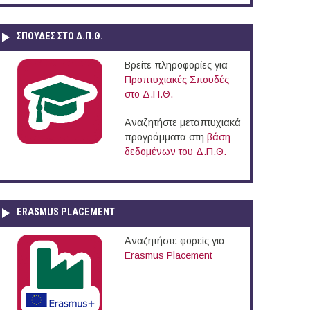
ΣΠΟΥΔΈΣ ΣΤΟ Δ.Π.Θ.
Βρείτε πληροφορίες για
Προπτυχιακές Σπουδές
στο Δ.Π.Θ.
Αναζητήστε μεταπτυχιακά
προγράμματα στη
βάση
δεδομένων του Δ.Π.Θ.
ERASMUS PLACEMENT
Αναζητήστε φορείς για
Erasmus Placement