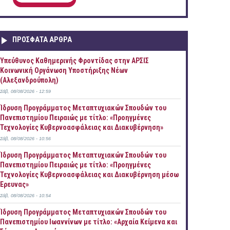
ΠΡOΣΦΑΤΑ AΡΘΡΑ
Yπεύθυνος Καθημερινής Φροντίδας στην ΑΡΣΙΣ
Κοινωνική Οργάνωση Υποστήριξης Νέων
(Αλεξανδρούπολη)
Σάβ, 08/08/2026 - 12:59
Ίδρυση Προγράμματος Μεταπτυχιακών Σπουδών του
Πανεπιστημίου Πειραιώς με τίτλο: «Προηγμένες
Τεχνολογίες Κυβερνοασφάλειας και Διακυβέρνηση»
Σάβ, 08/08/2026 - 10:56
Ίδρυση Προγράμματος Μεταπτυχιακών Σπουδών του
Πανεπιστημίου Πειραιώς με τίτλο: «Προηγμένες
Τεχνολογίες Κυβερνοασφάλειας και Διακυβέρνηση μέσω
Έρευνας»
Σάβ, 08/08/2026 - 10:54
Ίδρυση Προγράμματος Μεταπτυχιακών Σπουδών του
Πανεπιστημίου Ιωαννίνων με τίτλο: «Αρχαία Κείμενα και