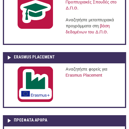
Προπτυχιακές Σπουδές στο
Δ.Π.Θ.
Αναζητήστε μεταπτυχιακά
προγράμματα στη
βάση
δεδομένων του Δ.Π.Θ.
ERASMUS PLACEMENT
Αναζητήστε φορείς για
Erasmus Placement
ΠΡOΣΦΑΤΑ AΡΘΡΑ