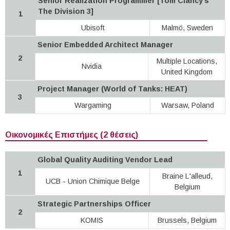
Senior Realization Programmer [Tom Clancy’s
The Division 3]
1
Ubisoft
Malmö, Sweden
Senior Embedded Architect Manager
2
Multiple Locations,
Nvidia
United Kingdom
Project Manager (World of Tanks: HEAT)
3
Wargaming
Warsaw, Poland
Οικονομικές Επιστήμες (2 θέσεις)
Global Quality Auditing Vendor Lead
1
Braine L'alleud,
UCB - Union Chimique Belge
Belgium
Strategic Partnerships Officer
2
KOMIS
Brussels, Belgium