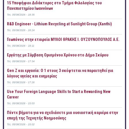
15 Υποψήφιοι Διδάκτορες στο Τμήμα Φιλολογίας του
Πανεπιστημίου Ιωαννίνων
Τετ, 05/08/2026 - 18:35
R&D Engineer - Lithium Recycling at Sunlight Group (Xanthi)
Τετ, 05/08/2026 - 18:24
Γεωπόνος στην εταιρεία ΜΥΛΟΙ ΘΡΑΚΗΣ Ι. ΟΥΖΟΥΝΟΠΟΥΛΟΣ Α.Ε.
Τετ, 05/08/2026 - 18:11
Εργάτης με Σύμβαση Ορισμένου Χρόνου στο Δήμο Σκύρου
Τετ, 05/08/2026 - 17:34
Gen Z και εργασία: Ο 1 στους 3 σκέφτεται να παραιτηθεί για
λόγους υγείας και ευημερίας
Τετ, 05/08/2026 - 17:26
Use Your Foreign Language Skills to Start a Rewarding New
Career
Τετ, 05/08/2026 - 15:03
Πέντε βήματα για να σχεδιάσετε μια ουσιαστική καριέρα στην
εποχή της Τεχνητής Νοημοσύνης
Τετ, 05/08/2026 - 15:02