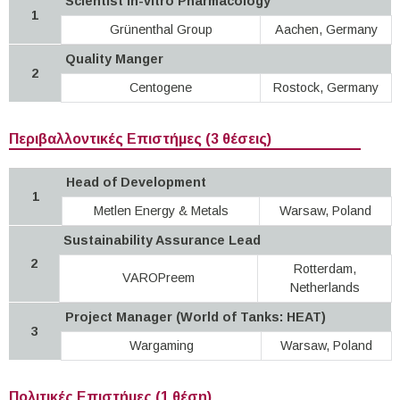
Scientist In-vitro Pharmacology
1
Grünenthal Group
Aachen, Germany
Quality Manger
2
Centogene
Rostock, Germany
Περιβαλλοντικές Επιστήμες (3 θέσεις)
Head of Development
1
Metlen Εnergy & Metals
Warsaw, Poland
Sustainability Assurance Lead
2
Rotterdam,
VAROPreem
Netherlands
Project Manager (World of Tanks: HEAT)
3
Wargaming
Warsaw, Poland
Πολιτικές Επιστήμες (1 θέση)