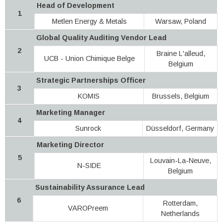
Head of Development
1
Metlen Εnergy & Metals
Warsaw, Poland
Global Quality Auditing Vendor Lead
2
Braine L'alleud,
UCB - Union Chimique Belge
Belgium
Strategic Partnerships Officer
3
KOMIS
Brussels, Belgium
Marketing Manager
4
Sunrock
Düsseldorf, Germany
Marketing Director
5
Louvain-La-Neuve,
N-SIDE
Belgium
Sustainability Assurance Lead
6
Rotterdam,
VAROPreem
Netherlands