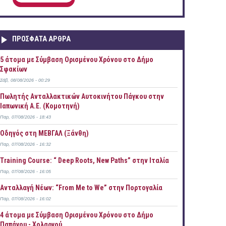
ΠΡOΣΦΑΤΑ AΡΘΡΑ
5 άτομα με Σύμβαση Ορισμένου Χρόνου στο Δήμο
Σφακίων
Σάβ, 08/08/2026 - 00:29
Πωλητής Ανταλλακτικών Αυτοκινήτου Πάγκου στην
Ιαπωνική Α.Ε. (Κομοτηνή)
Παρ, 07/08/2026 - 18:43
Οδηγός στη ΜΕΒΓΑΛ (Ξάνθη)
Παρ, 07/08/2026 - 16:32
Training Course: “ Deep Roots, New Paths” στην Ιταλία
Παρ, 07/08/2026 - 16:05
Ανταλλαγή Νέων: “From Me to We” στην Πορτογαλία
Παρ, 07/08/2026 - 16:02
4 άτομα με Σύμβαση Ορισμένου Χρόνου στο Δήμο
Παπάγου - Χολαργού