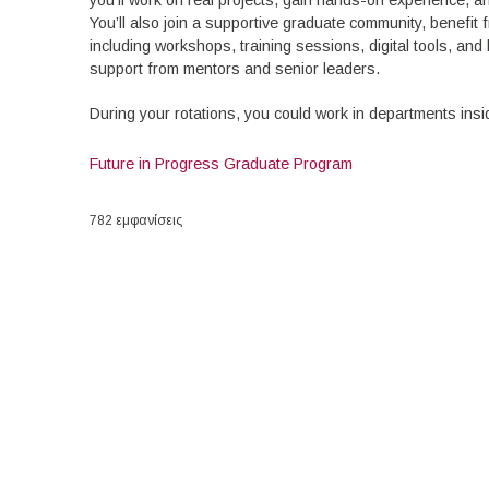
you’ll work on real projects, gain hands-on experience, an
You’ll also join a supportive graduate community, benefit
including workshops, training sessions, digital tools, an
support from mentors and senior leaders.
During your rotations, you could work in departments ins
Future in Progress Graduate Program
782 εμφανίσεις