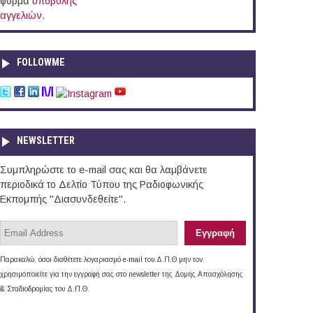
φόρμα
υποβολής
αγγελιών
.
FOLLOWME
NEWSLETTER
Συμπληρώστε το e-mail σας και θα λαμβάνετε
περιοδικά το Δελτίο Τύπου της Ραδιοφωνικής
Εκπομπής "Διασυνδεθείτε".
Παρακαλώ, όσοι διαθέτετε λογαριασμό e-mail του Δ.Π.Θ μην τον
χρησιμοποιείτε για την εγγραφή σας στο newsletter της Δομής Απασχόλησης
& Σταδιοδρομίας του Δ.Π.Θ.