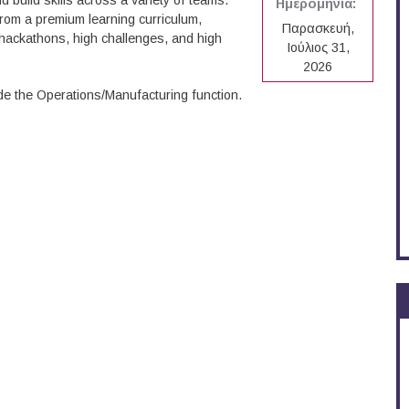
d build skills across a variety of teams.
Ημερομηνία:
 from a premium learning curriculum,
Παρασκευή,
d hackathons, high challenges, and high
Ιούλιος 31,
2026
ide the Operations/Manufacturing function.