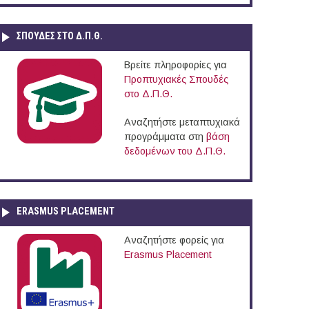
ΣΠΟΥΔΈΣ ΣΤΟ Δ.Π.Θ.
Βρείτε πληροφορίες για
Προπτυχιακές Σπουδές
στο Δ.Π.Θ.
Αναζητήστε μεταπτυχιακά
προγράμματα στη
βάση
δεδομένων του Δ.Π.Θ.
ERASMUS PLACEMENT
Αναζητήστε φορείς για
Erasmus Placement