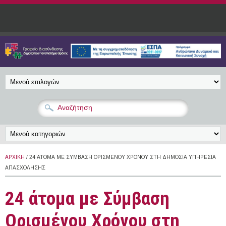
Παράκαμψη προς το κυρίως περιεχόμενο
ΑΡΧΙΚΉ
/ 24 ΆΤΟΜΑ ΜΕ ΣΎΜΒΑΣΗ ΟΡΙΣΜΈΝΟΥ ΧΡΌΝΟΥ ΣΤΗ ΔΗΜΌΣΙΑ ΥΠΗΡΕΣΊΑ
ΑΠΑΣΧΌΛΗΣΗΣ
24 άτομα με Σύμβαση
Ορισμένου Χρόνου στη