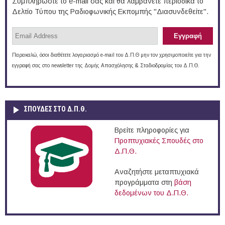
Συμπληρώστε το e-mail σας και θα λαμβάνετε περιοδικά το
Δελτίο Τύπου της Ραδιοφωνικής Εκπομπής "Διασυνδεθείτε".
Παρακαλώ, όσοι διαθέτετε λογαριασμό e-mail του Δ.Π.Θ μην τον χρησιμοποιείτε για την
εγγραφή σας στο newsletter της Δομής Απασχόλησης & Σταδιοδρομίας του Δ.Π.Θ.
ΣΠΟΥΔΈΣ ΣΤΟ Δ.Π.Θ.
Βρείτε πληροφορίες για
Προπτυχιακές Σπουδές στο
Δ.Π.Θ.
Αναζητήστε μεταπτυχιακά
προγράμματα στη
βάση
δεδομένων του Δ.Π.Θ.