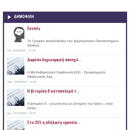
ΔΗΜΟΦΙΛΗ
Σκοπός
Το Γραφείο Διασύνδεσης του Δημοκρίτειου Πανεπιστημίου
Θράκης...
Τρί, 03/04/2012 - 17:34
Δωρεάν δημιουργική απασχό...
Η Μη Κυβερνητική Οργάνωση ΕΛΙΞ - Προγράμματα
Εθελοντικής Εργ...
Παρ, 29/05/2015 - 13:59
Η βιταμίνη D καταπολεμά τ...
Η βιταμίνη D – γνωστή και ως βιταμίνη του ήλιου – είναι
απαρ...
Δευ, 17/12/2018 - 14:33
Στο 25% η αδήλωτη εργασία...