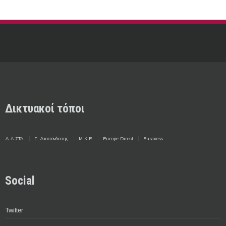
Δικτυακοί τόποι
Δ.Α.ΣΤΑ.
Γ. Διασύνδεσης
Μ.Κ.Ε.
Europe Direct
Euraxess
Social
Twitter