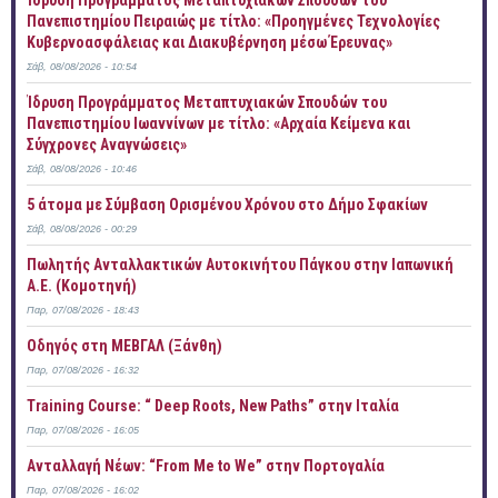
Ίδρυση Προγράμματος Μεταπτυχιακών Σπουδών του
Πανεπιστημίου Πειραιώς με τίτλο: «Προηγμένες Τεχνολογίες
Κυβερνοασφάλειας και Διακυβέρνηση μέσω Έρευνας»
Σάβ, 08/08/2026 - 10:54
Ίδρυση Προγράμματος Μεταπτυχιακών Σπουδών του
Πανεπιστημίου Ιωαννίνων με τίτλο: «Αρχαία Κείμενα και
Σύγχρονες Αναγνώσεις»
Σάβ, 08/08/2026 - 10:46
5 άτομα με Σύμβαση Ορισμένου Χρόνου στο Δήμο Σφακίων
Σάβ, 08/08/2026 - 00:29
Πωλητής Ανταλλακτικών Αυτοκινήτου Πάγκου στην Ιαπωνική
Α.Ε. (Κομοτηνή)
Παρ, 07/08/2026 - 18:43
Οδηγός στη ΜΕΒΓΑΛ (Ξάνθη)
Παρ, 07/08/2026 - 16:32
Training Course: “ Deep Roots, New Paths” στην Ιταλία
Παρ, 07/08/2026 - 16:05
Ανταλλαγή Νέων: “From Me to We” στην Πορτογαλία
Παρ, 07/08/2026 - 16:02