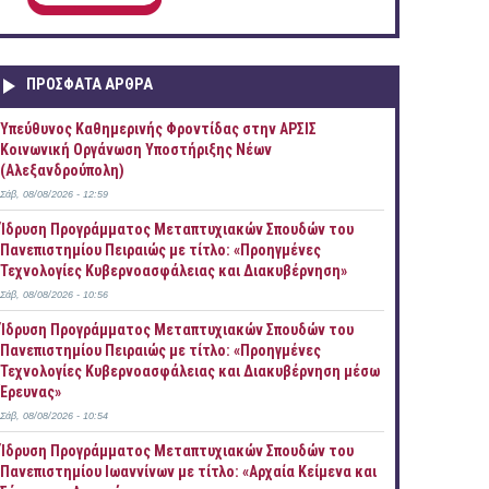
ΠΡOΣΦΑΤΑ AΡΘΡΑ
Yπεύθυνος Καθημερινής Φροντίδας στην ΑΡΣΙΣ
Κοινωνική Οργάνωση Υποστήριξης Νέων
(Αλεξανδρούπολη)
Σάβ, 08/08/2026 - 12:59
Ίδρυση Προγράμματος Μεταπτυχιακών Σπουδών του
Πανεπιστημίου Πειραιώς με τίτλο: «Προηγμένες
Τεχνολογίες Κυβερνοασφάλειας και Διακυβέρνηση»
Σάβ, 08/08/2026 - 10:56
Ίδρυση Προγράμματος Μεταπτυχιακών Σπουδών του
Πανεπιστημίου Πειραιώς με τίτλο: «Προηγμένες
Τεχνολογίες Κυβερνοασφάλειας και Διακυβέρνηση μέσω
Έρευνας»
Σάβ, 08/08/2026 - 10:54
Ίδρυση Προγράμματος Μεταπτυχιακών Σπουδών του
Πανεπιστημίου Ιωαννίνων με τίτλο: «Αρχαία Κείμενα και