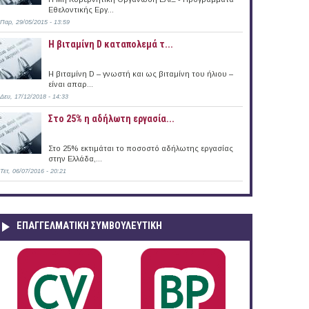
Εθελοντικής Εργ...
Παρ, 29/05/2015 - 13:59
Η βιταμίνη D καταπολεμά τ...
Η βιταμίνη D – γνωστή και ως βιταμίνη του ήλιου –
είναι απαρ...
Δευ, 17/12/2018 - 14:33
Στο 25% η αδήλωτη εργασία...
Στο 25% εκτιμάται το ποσοστό αδήλωτης εργασίας
στην Ελλάδα,...
Τετ, 06/07/2016 - 20:21
ΕΠΑΓΓΕΛΜΑΤΙΚΉ ΣΥΜΒΟΥΛΕΥΤΙΚΉ