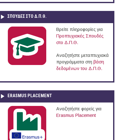
ΣΠΟΥΔΈΣ ΣΤΟ Δ.Π.Θ.
Βρείτε πληροφορίες για
Προπτυχιακές Σπουδές
στο Δ.Π.Θ.
Αναζητήστε μεταπτυχιακά
προγράμματα στη
βάση
δεδομένων του Δ.Π.Θ.
ERASMUS PLACEMENT
Αναζητήστε φορείς για
Erasmus Placement