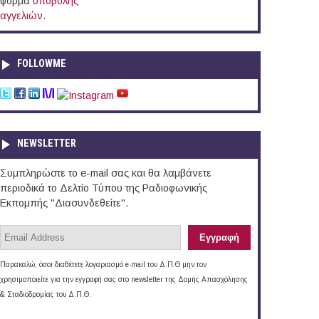
φόρμα
υποβολής
αγγελιών
.
FOLLOWME
NEWSLETTER
Συμπληρώστε το e-mail σας και θα λαμβάνετε
περιοδικά το Δελτίο Τύπου της Ραδιοφωνικής
Εκπομπής "Διασυνδεθείτε".
Παρακαλώ, όσοι διαθέτετε λογαριασμό e-mail του Δ.Π.Θ μην τον
χρησιμοποιείτε για την εγγραφή σας στο newsletter της Δομής Απασχόλησης
& Σταδιοδρομίας του Δ.Π.Θ.