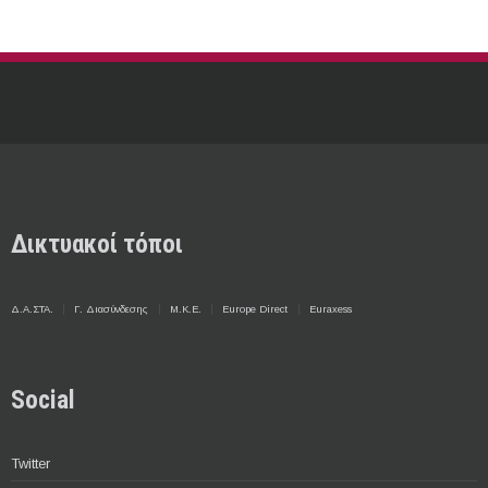
Δικτυακοί τόποι
Δ.Α.ΣΤΑ.
Γ. Διασύνδεσης
Μ.Κ.Ε.
Europe Direct
Euraxess
Social
Twitter