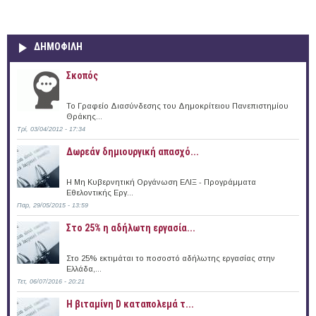
ΔΗΜΟΦΙΛΗ
Σκοπός
Το Γραφείο Διασύνδεσης του Δημοκρίτειου Πανεπιστημίου
Θράκης...
Τρί, 03/04/2012 - 17:34
Δωρεάν δημιουργική απασχό...
Η Μη Κυβερνητική Οργάνωση ΕΛΙΞ - Προγράμματα
Εθελοντικής Εργ...
Παρ, 29/05/2015 - 13:59
Στο 25% η αδήλωτη εργασία...
Στο 25% εκτιμάται το ποσοστό αδήλωτης εργασίας στην
Ελλάδα,...
Τετ, 06/07/2016 - 20:21
Η βιταμίνη D καταπολεμά τ...