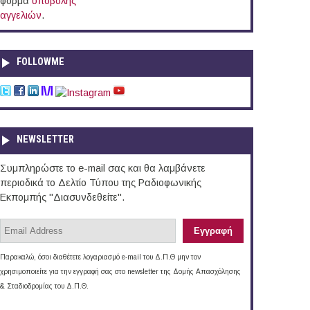
φόρμα
υποβολής
αγγελιών
.
FOLLOWME
NEWSLETTER
Συμπληρώστε το e-mail σας και θα λαμβάνετε
περιοδικά το Δελτίο Τύπου της Ραδιοφωνικής
Εκπομπής "Διασυνδεθείτε".
Παρακαλώ, όσοι διαθέτετε λογαριασμό e-mail του Δ.Π.Θ μην τον
χρησιμοποιείτε για την εγγραφή σας στο newsletter της Δομής Απασχόλησης
& Σταδιοδρομίας του Δ.Π.Θ.