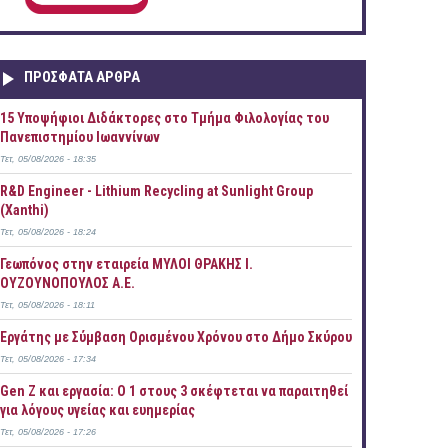
ΠΡOΣΦΑΤΑ AΡΘΡΑ
15 Υποψήφιοι Διδάκτορες στο Τμήμα Φιλολογίας του
Πανεπιστημίου Ιωαννίνων
Τετ, 05/08/2026 - 18:35
R&D Engineer - Lithium Recycling at Sunlight Group
(Xanthi)
Τετ, 05/08/2026 - 18:24
Γεωπόνος στην εταιρεία ΜΥΛΟΙ ΘΡΑΚΗΣ Ι.
ΟΥΖΟΥΝΟΠΟΥΛΟΣ Α.Ε.
Τετ, 05/08/2026 - 18:11
Εργάτης με Σύμβαση Ορισμένου Χρόνου στο Δήμο Σκύρου
Τετ, 05/08/2026 - 17:34
Gen Z και εργασία: Ο 1 στους 3 σκέφτεται να παραιτηθεί
για λόγους υγείας και ευημερίας
Τετ, 05/08/2026 - 17:26