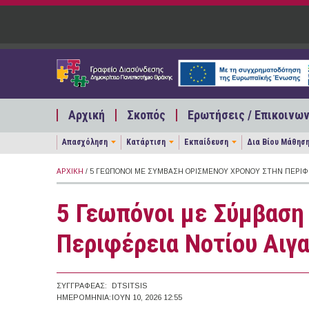
Παράκαμψη προς το κυρίως περιεχόμενο
Αρχική
Σκοπός
Ερωτήσεις / Επικοινων
Απασχόληση
Κατάρτιση
Εκπαίδευση
Δια Βίου Μάθησ
ΑΡΧΙΚΉ
/ 5 ΓΕΩΠΌΝΟΙ ΜΕ ΣΎΜΒΑΣΗ ΟΡΙΣΜΈΝΟΥ ΧΡΌΝΟΥ ΣΤΗΝ ΠΕΡΙΦΈ
5 Γεωπόνοι με Σύμβαση
Περιφέρεια Νοτίου Αιγα
ΣΥΓΓΡΑΦΈΑΣ:
DTSITSIS
ΗΜΕΡΟΜΗΝΊΑ:
ΙΟΥΝ 10, 2026 12:55