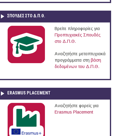
ΣΠΟΥΔΈΣ ΣΤΟ Δ.Π.Θ.
Βρείτε πληροφορίες για
Προπτυχιακές Σπουδές
στο Δ.Π.Θ.
Αναζητήστε μεταπτυχιακά
προγράμματα στη
βάση
δεδομένων του Δ.Π.Θ.
ERASMUS PLACEMENT
Αναζητήστε φορείς για
Erasmus Placement