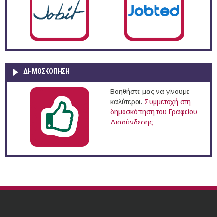
ΔΗΜΟΣΚΌΠΗΣΗ
Βοηθήστε μας να γίνουμε
καλύτεροι.
Συμμετοχή στη
δημοσκόπηση του Γραφείου
Διασύνδεσης