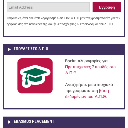
Παρακαλώ, όσοι διαθέτετε λογαριασμό e-mail του Δ.Π.Θ μην τον χρησιμοποιείτε για την
εγγραφή σας στο newsletter της Δομής Απασχόλησης & Σταδιοδρομίας του Δ.Π.Θ.
ΣΠΟΥΔΈΣ ΣΤΟ Δ.Π.Θ.
Βρείτε πληροφορίες για
Προπτυχιακές Σπουδές στο
Δ.Π.Θ.
Αναζητήστε μεταπτυχιακά
προγράμματα στη
βάση
δεδομένων του Δ.Π.Θ.
ERASMUS PLACEMENT