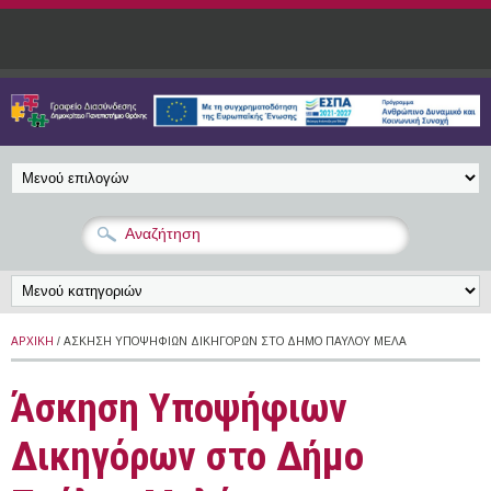
Παράκαμψη προς το κυρίως περιεχόμενο
ΑΡΧΙΚΉ
/ ΆΣΚΗΣΗ ΥΠΟΨΉΦΙΩΝ ΔΙΚΗΓΌΡΩΝ ΣΤΟ ΔΉΜΟ ΠΑΎΛΟΥ ΜΕΛΆ
Άσκηση Υποψήφιων
Δικηγόρων στο Δήμο