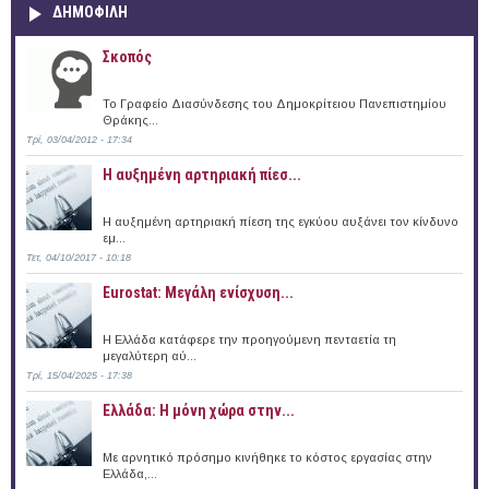
ΔΗΜΟΦΙΛΗ
Σκοπός
Το Γραφείο Διασύνδεσης του Δημοκρίτειου Πανεπιστημίου
Θράκης...
Τρί, 03/04/2012 - 17:34
Η αυξημένη αρτηριακή πίεσ...
Η αυξημένη αρτηριακή πίεση της εγκύου αυξάνει τον κίνδυνο
εμ...
Τετ, 04/10/2017 - 10:18
Eurostat: Μεγάλη ενίσχυση...
H Ελλάδα κατάφερε την προηγούμενη πενταετία τη
μεγαλύτερη αύ...
Τρί, 15/04/2025 - 17:38
Ελλάδα: Η μόνη χώρα στην...
Με αρνητικό πρόσημο κινήθηκε το κόστος εργασίας στην
Ελλάδα,...