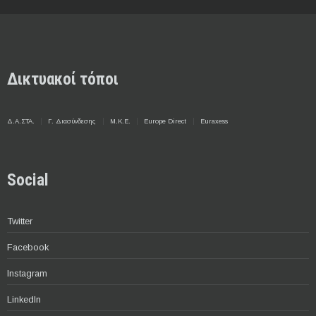
Δικτυακοί τόποι
Δ.Α.ΣΤΑ.
Γ. Διασύνδεσης
Μ.Κ.Ε.
Europe Direct
Euraxess
Social
Twitter
Facebook
Instagram
LinkedIn