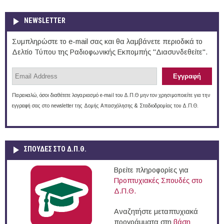
NEWSLETTER
Συμπληρώστε το e-mail σας και θα λαμβάνετε περιοδικά το
Δελτίο Τύπου της Ραδιοφωνικής Εκπομπής "Διασυνδεθείτε".
Παρακαλώ, όσοι διαθέτετε λογαριασμό e-mail του Δ.Π.Θ μην τον χρησιμοποιείτε για την
εγγραφή σας στο newsletter της Δομής Απασχόλησης & Σταδιοδρομίας του Δ.Π.Θ.
ΣΠΟΥΔΈΣ ΣΤΟ Δ.Π.Θ.
Βρείτε πληροφορίες για
Προπτυχιακές Σπουδές στο
Δ.Π.Θ.
Αναζητήστε μεταπτυχιακά
προγράμματα στη
βάση