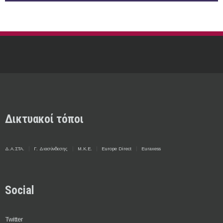
Δικτυακοί τόποι
Δ.Α.ΣΤΑ.
Γ. Διασύνδεσης
Μ.Κ.Ε.
Europe Direct
Euraxess
Social
Twitter