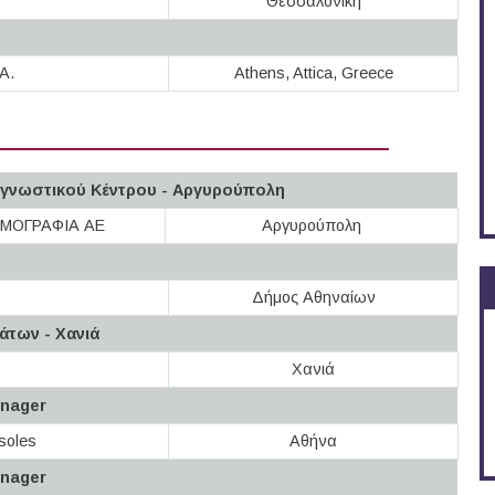
Θεσσαλονίκη
A.
Athens, Attica, Greece
γνωστικού Κέντρου - Αργυρούπολη
ΟΜΟΓΡΑΦΙΑ ΑΕ
Αργυρούπολη
Δήμος Αθηναίων
άτων - Χανιά
Χανιά
anager
tsoles
Αθήνα
anager