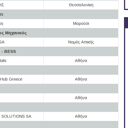
ΗΣ
Θεσσαλονίκη
σι
κη
Μαρούσι
ος Μηχανικός
SA
Νομός Αττικής
t - BESS
tals
Αθήνα
y Hub Greece
Αθήνα
Αθήνα
G SOLUTIONS SA
Αθήνα