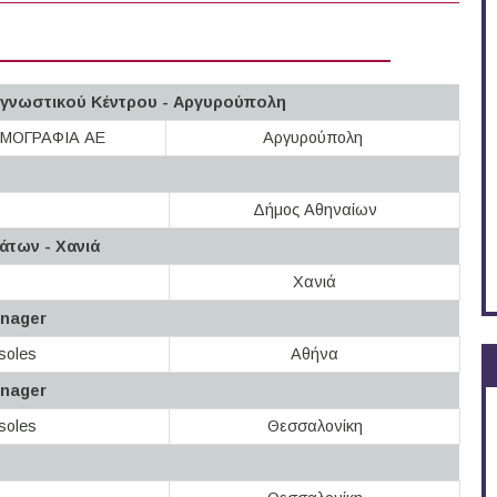
γνωστικού Κέντρου - Αργυρούπολη
ΟΜΟΓΡΑΦΙΑ ΑΕ
Αργυρούπολη
Δήμος Αθηναίων
άτων - Χανιά
Χανιά
anager
tsoles
Αθήνα
anager
tsoles
Θεσσαλονίκη