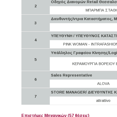
Oδηγός Διανομών Retail Θεσσαλο
2
ΜΠΑΡΜΠΑ ΣΤΑΘ
Διευθυντής/ντρια Καταστήματος, 
3
ΥΠΕΥΘΥΝΗ / ΥΠΕΥΘΥΝΟΣ ΚΑΤΑΣΤ
4
PINK WOMAN - INTRAFASHIO
Υπάλληλος Γραφείου Κίνησης/Logi
5
ΚΕΡΑΜΟΥΡΓΙΑ ΒΟΡΕΙΟΥ
Sales Representative
6
ALOVA
STORE MANAGER/ ΔΙΕΥΘΥΝΤΗΣ 
7
attrattivo
Επιστήμες Μηχανικών (57 θέσεις)