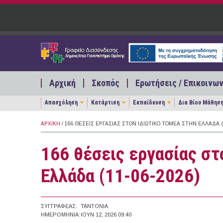
Παράκαμψη προς το κυρίως περιεχόμενο
Αρχική
Σκοπός
Ερωτήσεις / Επικοινων
Απασχόληση
Κατάρτιση
Εκπαίδευση
Δια Βίου Μάθησ
ΑΡΧΙΚΉ
/ 166 ΘΈΣΕΙΣ ΕΡΓΑΣΊΑΣ ΣΤΟΝ ΙΔΙΩΤΙΚΌ ΤΟΜΈΑ ΣΤΗΝ ΕΛΛΆΔΑ (1
166 θέσεις εργασίας στ
Ελλάδα (11-06-2026)
ΣΥΓΓΡΑΦΈΑΣ:
TANTONIA
ΗΜΕΡΟΜΗΝΊΑ:
ΙΟΥΝ 12, 2026 09:40