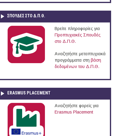
ΣΠΟΥΔΈΣ ΣΤΟ Δ.Π.Θ.
Βρείτε πληροφορίες για
Προπτυχιακές Σπουδές
στο Δ.Π.Θ.
Αναζητήστε μεταπτυχιακά
προγράμματα στη
βάση
δεδομένων του Δ.Π.Θ.
ERASMUS PLACEMENT
Αναζητήστε φορείς για
Erasmus Placement