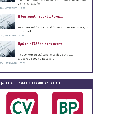
να καταπολεμήσ...
Σάβ, 02/07/2016 - 18:57
Η διατάραξη του «βιολογικ...
Δεν είναι καθόλου καλή ιδέα να «τσεκάρει» κανείς το
Facebook...
Τετ, 16/05/2018 - 10:38
Πρώτη η Ελλάδα στην ανεργ...
Τα υψηλότερα επίπεδα ανεργίας στην ΕΕ
εξακολουθούν να καταγρ...
Κυρ, 02/10/2016 - 19:39
ΕΠΑΓΓΕΛΜΑΤΙΚΉ ΣΥΜΒΟΥΛΕΥΤΙΚΉ