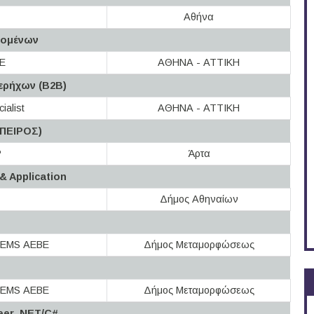
Αθήνα
δομένων
Ε
ΑΘΗΝΑ - ΑΤΤΙΚΗ
ερήχων (B2B)
ialist
ΑΘΗΝΑ - ΑΤΤΙΚΗ
ΗΠΕΙΡΟΣ)
P
Άρτα
 & Application
Δήμος Αθηναίων
EMS ΑΕΒΕ
Δήμος Μεταμορφώσεως
EMS ΑΕΒΕ
Δήμος Μεταμορφώσεως
eer .NET/C#