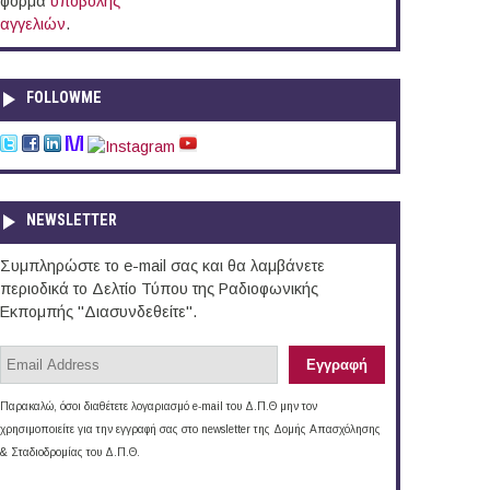
φόρμα
υποβολής
αγγελιών
.
FOLLOWME
NEWSLETTER
Συμπληρώστε το e-mail σας και θα λαμβάνετε
περιοδικά το Δελτίο Τύπου της Ραδιοφωνικής
Εκπομπής "Διασυνδεθείτε".
Παρακαλώ, όσοι διαθέτετε λογαριασμό e-mail του Δ.Π.Θ μην τον
χρησιμοποιείτε για την εγγραφή σας στο newsletter της Δομής Απασχόλησης
& Σταδιοδρομίας του Δ.Π.Θ.