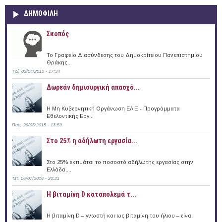
ΔΗΜΟΦΙΛΗ
Σκοπός
Το Γραφείο Διασύνδεσης του Δημοκρίτειου Πανεπιστημίου
Θράκης...
Τρί, 03/04/2012 - 17:34
Δωρεάν δημιουργική απασχό...
Η Μη Κυβερνητική Οργάνωση ΕΛΙΞ - Προγράμματα
Εθελοντικής Εργ...
Παρ, 29/05/2015 - 13:59
Στο 25% η αδήλωτη εργασία...
Στο 25% εκτιμάται το ποσοστό αδήλωτης εργασίας στην
Ελλάδα,...
Τετ, 06/07/2016 - 20:21
Η βιταμίνη D καταπολεμά τ...
Η βιταμίνη D – γνωστή και ως βιταμίνη του ήλιου – είναι