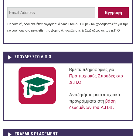
Παρακαλώ, όσοι διαθέτετε λογαριασμό e-mail του Δ.Π.Θ μην τον χρησιμοποιείτε για την
εγγραφή σας στο newsletter της Δομής Απασχόλησης & Σταδιοδρομίας του Δ.Π.Θ.
ΣΠΟΥΔΈΣ ΣΤΟ Δ.Π.Θ.
Βρείτε πληροφορίες για
Προπτυχιακές Σπουδές στο
Δ.Π.Θ.
Αναζητήστε μεταπτυχιακά
προγράμματα στη
βάση
δεδομένων του Δ.Π.Θ.
ERASMUS PLACEMENT