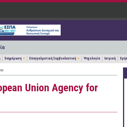
ία
η
Ενημέρωση
Επαγγελματική Συμβουλευτική
Ψυχολογία
Ιατρική
Χρήσ
UM
opean Union Agency for