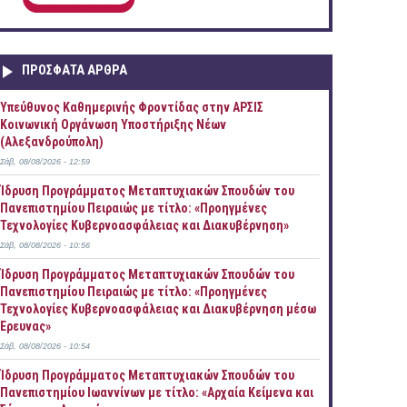
ΠΡOΣΦΑΤΑ AΡΘΡΑ
Yπεύθυνος Καθημερινής Φροντίδας στην ΑΡΣΙΣ
Κοινωνική Οργάνωση Υποστήριξης Νέων
(Αλεξανδρούπολη)
Σάβ, 08/08/2026 - 12:59
Ίδρυση Προγράμματος Μεταπτυχιακών Σπουδών του
Πανεπιστημίου Πειραιώς με τίτλο: «Προηγμένες
Τεχνολογίες Κυβερνοασφάλειας και Διακυβέρνηση»
Σάβ, 08/08/2026 - 10:56
Ίδρυση Προγράμματος Μεταπτυχιακών Σπουδών του
Πανεπιστημίου Πειραιώς με τίτλο: «Προηγμένες
Τεχνολογίες Κυβερνοασφάλειας και Διακυβέρνηση μέσω
Έρευνας»
Σάβ, 08/08/2026 - 10:54
Ίδρυση Προγράμματος Μεταπτυχιακών Σπουδών του
Πανεπιστημίου Ιωαννίνων με τίτλο: «Αρχαία Κείμενα και