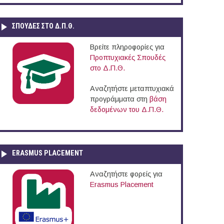
ΣΠΟΥΔΈΣ ΣΤΟ Δ.Π.Θ.
Βρείτε πληροφορίες για
Προπτυχιακές Σπουδές
στο Δ.Π.Θ.
Αναζητήστε μεταπτυχιακά
προγράμματα στη
βάση
δεδομένων του Δ.Π.Θ.
ERASMUS PLACEMENT
Αναζητήστε φορείς για
Erasmus Placement