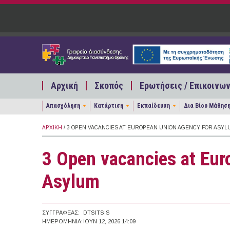
Παράκαμψη προς το κυρίως περιεχόμενο
Αρχική
Σκοπός
Ερωτήσεις / Επικοινων
Απασχόληση
Κατάρτιση
Εκπαίδευση
Δια Βίου Μάθησ
ΑΡΧΙΚΉ
/ 3 OPEN VACANCIES AT EUROPEAN UNION AGENCY FOR ASYL
3 Open vacancies at Eur
Asylum
ΣΥΓΓΡΑΦΈΑΣ:
DTSITSIS
ΗΜΕΡΟΜΗΝΊΑ:
ΙΟΥΝ 12, 2026 14:09