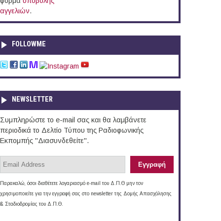
φόρμα
υποβολής
αγγελιών
.
FOLLOWME
NEWSLETTER
Συμπληρώστε το e-mail σας και θα λαμβάνετε
περιοδικά το Δελτίο Τύπου της Ραδιοφωνικής
Εκπομπής "Διασυνδεθείτε".
Παρακαλώ, όσοι διαθέτετε λογαριασμό e-mail του Δ.Π.Θ μην τον
χρησιμοποιείτε για την εγγραφή σας στο newsletter της Δομής Απασχόλησης
& Σταδιοδρομίας του Δ.Π.Θ.