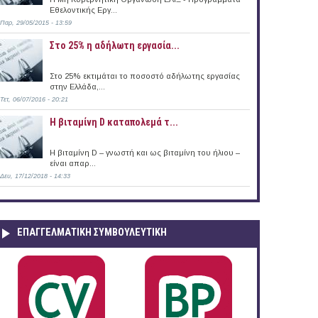
Εθελοντικής Εργ...
Παρ, 29/05/2015 - 13:59
Στο 25% η αδήλωτη εργασία...
Στο 25% εκτιμάται το ποσοστό αδήλωτης εργασίας
στην Ελλάδα,...
Τετ, 06/07/2016 - 20:21
Η βιταμίνη D καταπολεμά τ...
Η βιταμίνη D – γνωστή και ως βιταμίνη του ήλιου –
είναι απαρ...
Δευ, 17/12/2018 - 14:33
ΕΠΑΓΓΕΛΜΑΤΙΚΉ ΣΥΜΒΟΥΛΕΥΤΙΚΉ