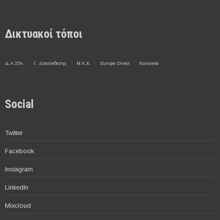
Δικτυακοί τόποι
Δ.Α.ΣΤΑ.
Γ. Διασύνδεσης
Μ.Κ.Ε.
Europe Direct
Euraxess
Social
Twitter
Facebook
Instagram
LinkedIn
Mixcloud