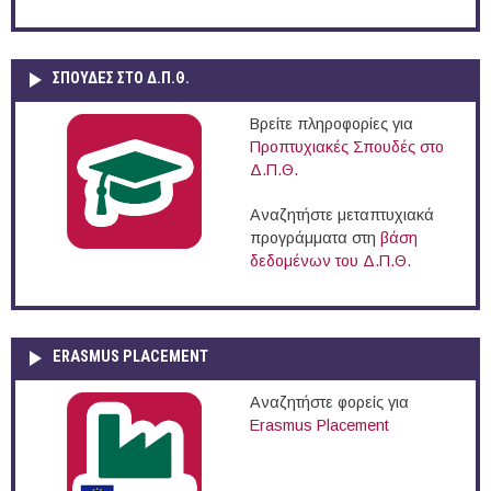
ΣΠΟΥΔΈΣ ΣΤΟ Δ.Π.Θ.
Βρείτε πληροφορίες για
Προπτυχιακές Σπουδές στο
Δ.Π.Θ.
Αναζητήστε μεταπτυχιακά
προγράμματα στη
βάση
δεδομένων του Δ.Π.Θ.
ERASMUS PLACEMENT
Αναζητήστε φορείς για
Erasmus Placement