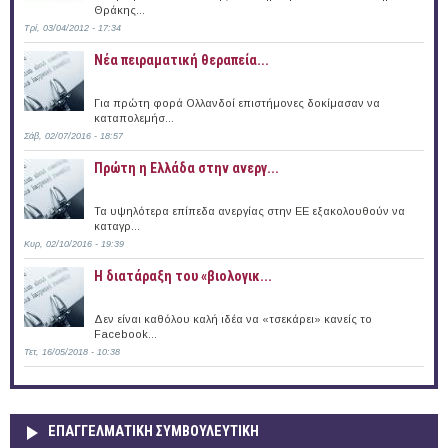
Θράκης...
Τρί, 03/04/2012 - 17:34
Νέα πειραματική θεραπεία...
Για πρώτη φορά Ολλανδοί επιστήμονες δοκίμασαν να
καταπολεμήσ...
Σάβ, 02/07/2016 - 18:57
Πρώτη η Ελλάδα στην ανεργ...
Τα υψηλότερα επίπεδα ανεργίας στην ΕΕ εξακολουθούν να
καταγρ...
Κυρ, 02/10/2016 - 19:39
Η διατάραξη του «βιολογικ...
Δεν είναι καθόλου καλή ιδέα να «τσεκάρει» κανείς το
Facebook...
Τετ, 16/05/2018 - 10:38
ΕΠΑΓΓΕΛΜΑΤΙΚΉ ΣΥΜΒΟΥΛΕΥΤΙΚΉ