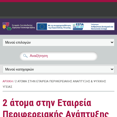
Παράκαμψη προς το κυρίως περιεχόμενο
ΑΡΧΙΚΉ
/ 2 ΆΤΟΜΑ ΣΤΗΝ ΕΤΑΙΡΕΊΑ ΠΕΡΙΦΕΡΕΙΑΚΉΣ ΑΝΆΠΤΥΞΗΣ & ΨΥΧΙΚΉΣ
ΥΓΕΊΑΣ
2 άτομα στην Εταιρεία
Περιφερειακής Ανάπτυξης