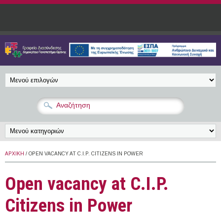
Παράκαμψη προς το κυρίως περιεχόμενο
ΑΡΧΙΚΉ
/ OPEN VACANCY AT C.I.P. CITIZENS IN POWER
Open vacancy at C.I.P.
Citizens in Power