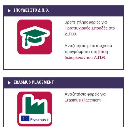
ΣΠΟΥΔΈΣ ΣΤΟ Δ.Π.Θ.
Βρείτε πληροφορίες για
Προπτυχιακές Σπουδές στο
Δ.Π.Θ.
Αναζητήστε μεταπτυχιακά
προγράμματα στη
βάση
δεδομένων του Δ.Π.Θ.
ERASMUS PLACEMENT
Αναζητήστε φορείς για
Erasmus Placement