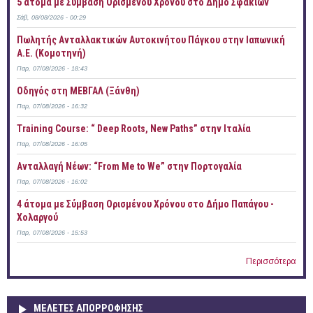
5 άτομα με Σύμβαση Ορισμένου Χρόνου στο Δήμο Σφακίων
Σάβ, 08/08/2026 - 00:29
Πωλητής Ανταλλακτικών Αυτοκινήτου Πάγκου στην Ιαπωνική
Α.Ε. (Κομοτηνή)
Παρ, 07/08/2026 - 18:43
Οδηγός στη ΜΕΒΓΑΛ (Ξάνθη)
Παρ, 07/08/2026 - 16:32
Training Course: “ Deep Roots, New Paths” στην Ιταλία
Παρ, 07/08/2026 - 16:05
Ανταλλαγή Νέων: “From Me to We” στην Πορτογαλία
Παρ, 07/08/2026 - 16:02
4 άτομα με Σύμβαση Ορισμένου Χρόνου στο Δήμο Παπάγου -
Χολαργού
Παρ, 07/08/2026 - 15:53
Περισσότερα
ΜΕΛΕΤΕΣ ΑΠΟΡΡΟΦΗΣΗΣ