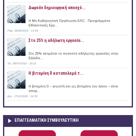
Δωρεάν δημιουργική απασχό...
Η Μη Κυβερνητική Οργάνωση ΕΛΙΞ - Προγράμματα
Εθελοντικής Εργ...
Παρ, 29/05/2015 - 13:59
Στο 25% η αδήλωτη εργασία...
Στο 25% εκτιμάται το ποσοστό αδήλωτης εργασίας στην
Ελλάδα,...
Τετ, 06/07/2016 - 20:21
Η βιταμίνη D καταπολεμά τ...
Η βιταμίνη D – γνωστή και ως βιταμίνη του ήλιου – είναι
απαρ...
Δευ, 17/12/2018 - 14:33
ΕΠΑΓΓΕΛΜΑΤΙΚΉ ΣΥΜΒΟΥΛΕΥΤΙΚΉ