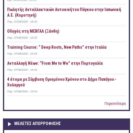
Σάβ, 08/08/2026 - 00:29
Πωλητής Ανταλλακτικών Αυτοκινήτου Πάγκου στην Ιαπωνική
Α.Ε. (Κομοτηνή)
Παρ, 07/08/2026 - 18:43
Οδηγός στη ΜΕΒΓΑΛ (Ξάνθη)
Παρ, 07/08/2026 - 16:32
Training Course: “ Deep Roots, New Paths” στην Ιταλία
Παρ, 07/08/2026 - 16:05
Ανταλλαγή Νέων: “From Me to We” στην Πορτογαλία
Παρ, 07/08/2026 - 16:02
4 άτομα με Σύμβαση Ορισμένου Χρόνου στο Δήμο Παπάγου -
Χολαργού
Παρ, 07/08/2026 - 15:53
Περισσότερα
ΜΕΛΕΤΕΣ ΑΠΟΡΡΟΦΗΣΗΣ