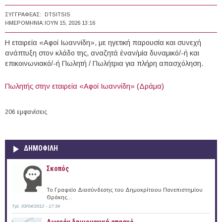
ΣΥΓΓΡΑΦΈΑΣ:
DTSITSIS
ΗΜΕΡΟΜΗΝΊΑ:
ΙΟΥΝ 15, 2026 13:16
Η εταιρεία «Αφοί Ιωαννίδη», με ηγετική παρουσία και συνεχή
ανάπτυξη στον κλάδο της, αναζητά έναν/μία δυναμικό/-ή και
επικοινωνιακό/-ή Πωλητή / Πωλήτρια για πλήρη απασχόληση.
Πωλητής στην εταιρεία «Αφοί Ιωαννίδη» (Δράμα)
206 εμφανίσεις
ΔΗΜΟΦΙΛΗ
Σκοπός
Το Γραφείο Διασύνδεσης του Δημοκρίτειου Πανεπιστημίου
Θράκης...
Τρί, 03/04/2012 - 17:34
Δωρεάν δημιουργική απασχό...