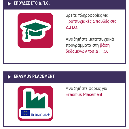
ΣΠΟΥΔΈΣ ΣΤΟ Δ.Π.Θ.
Βρείτε πληροφορίες για
Προπτυχιακές Σπουδές στο
Δ.Π.Θ.
Αναζητήστε μεταπτυχιακά
προγράμματα στη
βάση
δεδομένων του Δ.Π.Θ.
ERASMUS PLACEMENT
Αναζητήστε φορείς για
Erasmus Placement