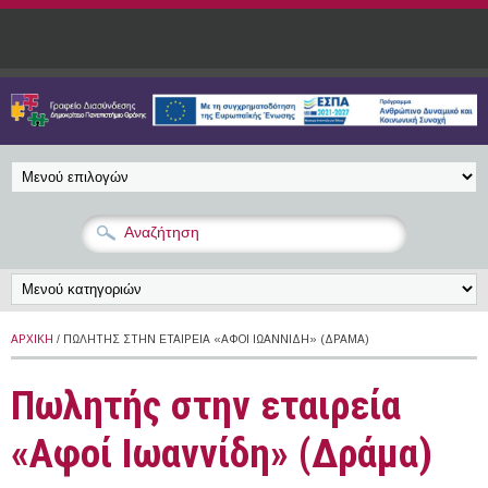
Παράκαμψη προς το κυρίως περιεχόμενο
ΑΡΧΙΚΉ
/ ΠΩΛΗΤΉΣ ΣΤΗΝ ΕΤΑΙΡΕΊΑ «ΑΦΟΊ ΙΩΑΝΝΊΔΗ» (ΔΡΆΜΑ)
Πωλητής στην εταιρεία
«Αφοί Ιωαννίδη» (Δράμα)