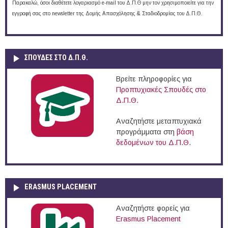
Παρακαλώ, όσοι διαθέτετε λογαριασμό e-mail του Δ.Π.Θ μην τον χρησιμοποιείτε για την
εγγραφή σας στο newsletter της Δομής Απασχόλησης & Σταδιοδρομίας του Δ.Π.Θ.
ΣΠΟΥΔΈΣ ΣΤΟ Δ.Π.Θ.
Βρείτε πληροφορίες για
Προπτυχιακές Σπουδές στο
Δ.Π.Θ.
Αναζητήστε μεταπτυχιακά
προγράμματα στη
βάση
δεδομένων του Δ.Π.Θ.
ERASMUS PLACEMENT
Αναζητήστε φορείς για
Erasmus Placement