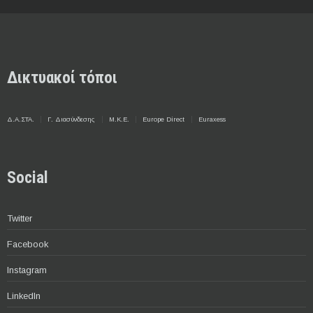
Δικτυακοί τόποι
Δ.Α.ΣΤΑ.
Γ. Διασύνδεσης
Μ.Κ.Ε.
Europe Direct
Euraxess
Social
Twitter
Facebook
Instagram
LinkedIn