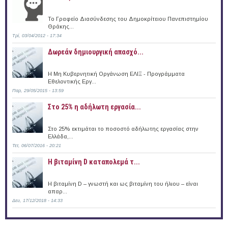
Το Γραφείο Διασύνδεσης του Δημοκρίτειου Πανεπιστημίου
Θράκης...
Τρί, 03/04/2012 - 17:34
Δωρεάν δημιουργική απασχό...
Η Μη Κυβερνητική Οργάνωση ΕΛΙΞ - Προγράμματα
Εθελοντικής Εργ...
Παρ, 29/05/2015 - 13:59
Στο 25% η αδήλωτη εργασία...
Στο 25% εκτιμάται το ποσοστό αδήλωτης εργασίας στην
Ελλάδα,...
Τετ, 06/07/2016 - 20:21
Η βιταμίνη D καταπολεμά τ...
Η βιταμίνη D – γνωστή και ως βιταμίνη του ήλιου – είναι
απαρ...
Δευ, 17/12/2018 - 14:33