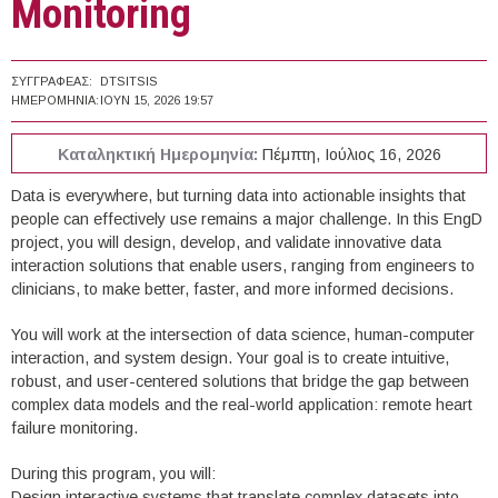
Monitoring
ΣΥΓΓΡΑΦΈΑΣ:
DTSITSIS
ΗΜΕΡΟΜΗΝΊΑ:
ΙΟΥΝ 15, 2026 19:57
Καταληκτική Ημερομηνία:
Πέμπτη, Ιούλιος 16, 2026
Data is everywhere, but turning data into actionable insights that
people can effectively use remains a major challenge. In this EngD
project, you will design, develop, and validate innovative data
interaction solutions that enable users, ranging from engineers to
clinicians, to make better, faster, and more informed decisions.
You will work at the intersection of data science, human-computer
interaction, and system design. Your goal is to create intuitive,
robust, and user-centered solutions that bridge the gap between
complex data models and the real-world application: remote heart
failure monitoring.
During this program, you will:
Design interactive systems that translate complex datasets into