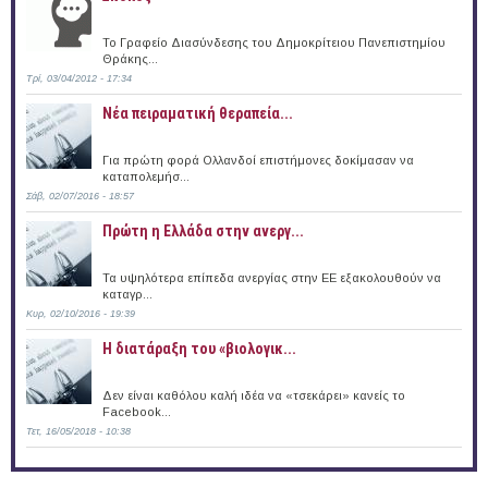
Το Γραφείο Διασύνδεσης του Δημοκρίτειου Πανεπιστημίου
Θράκης...
Τρί, 03/04/2012 - 17:34
Νέα πειραματική θεραπεία...
Για πρώτη φορά Ολλανδοί επιστήμονες δοκίμασαν να
καταπολεμήσ...
Σάβ, 02/07/2016 - 18:57
Πρώτη η Ελλάδα στην ανεργ...
Τα υψηλότερα επίπεδα ανεργίας στην ΕΕ εξακολουθούν να
καταγρ...
Κυρ, 02/10/2016 - 19:39
Η διατάραξη του «βιολογικ...
Δεν είναι καθόλου καλή ιδέα να «τσεκάρει» κανείς το
Facebook...
Τετ, 16/05/2018 - 10:38