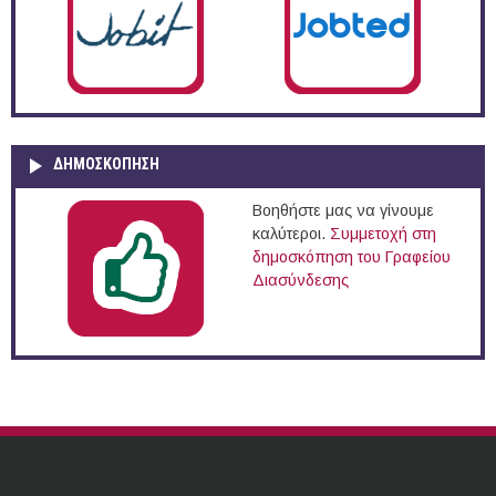
ΔΗΜΟΣΚΌΠΗΣΗ
Βοηθήστε μας να γίνουμε
καλύτεροι.
Συμμετοχή στη
δημοσκόπηση του Γραφείου
Διασύνδεσης