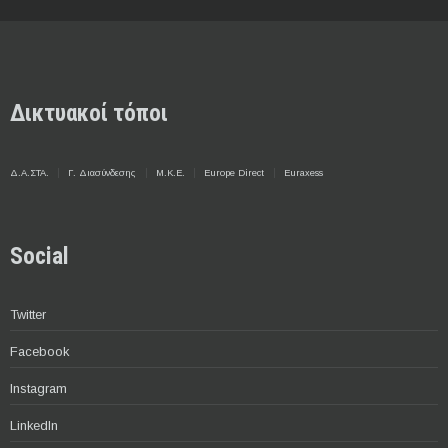
Δικτυακοί τόποι
Δ.Α.ΣΤΑ.
Γ. Διασύνδεσης
Μ.Κ.Ε.
Europe Direct
Euraxess
Social
Twitter
Facebook
Instagram
LinkedIn