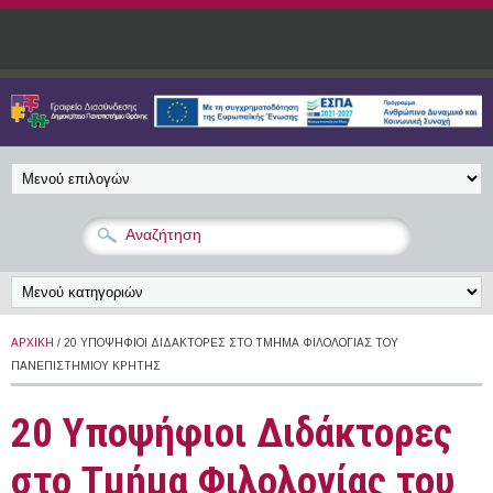
Παράκαμψη προς το κυρίως περιεχόμενο
ΑΡΧΙΚΉ
/ 20 YΠΟΨΉΦΙΟΙ ΔΙΔΆΚΤΟΡΕΣ ΣΤΟ ΤΜΉΜΑ ΦΙΛΟΛΟΓΊΑΣ ΤΟΥ
ΠΑΝΕΠΙΣΤΗΜΊΟΥ ΚΡΉΤΗΣ
20 Yποψήφιοι Διδάκτορες
στο Τμήμα Φιλολογίας του