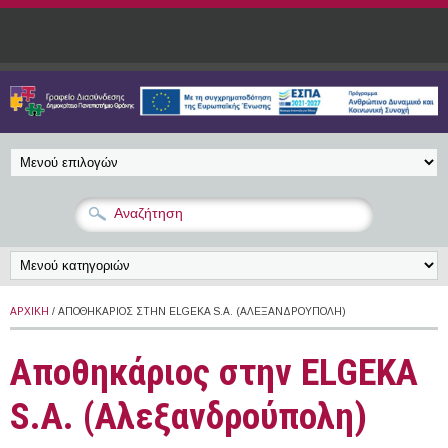
Παράκαμψη προς το κυρίως περιεχόμενο
ΑΡΧΙΚΉ
/ ΑΠΟΘΗΚΆΡΙΟΣ ΣΤΗΝ ELGEKA S.A. (ΑΛΕΞΑΝΔΡΟΎΠΟΛΗ)
Αποθηκάριος στην ELGEKA
S.A. (Αλεξανδρούπολη)