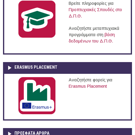
Βρείτε πληροφορίες για
Προπτυχιακές Σπουδές στο
Δ.Π.Θ.
Αναζητήστε μεταπτυχιακά
προγράμματα στη
βάση
δεδομένων του Δ.Π.Θ.
ERASMUS PLACEMENT
Αναζητήστε φορείς για
Erasmus Placement
ΠΡOΣΦΑΤΑ AΡΘΡΑ