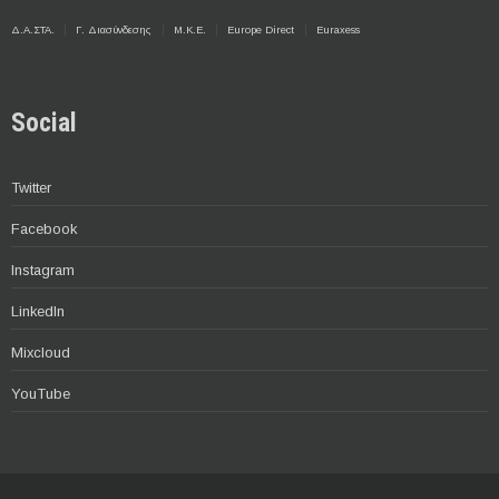
Δ.Α.ΣΤΑ.
Γ. Διασύνδεσης
Μ.Κ.Ε.
Europe Direct
Euraxess
Social
Twitter
Facebook
Instagram
LinkedIn
Mixcloud
YouTube