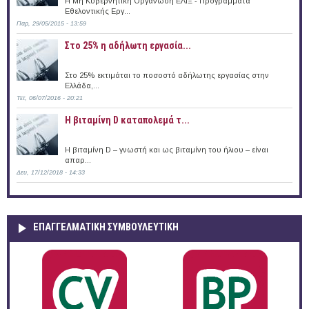
Η Μη Κυβερνητική Οργάνωση ΕΛΙΞ - Προγράμματα
Εθελοντικής Εργ...
Παρ, 29/05/2015 - 13:59
Στο 25% η αδήλωτη εργασία...
Στο 25% εκτιμάται το ποσοστό αδήλωτης εργασίας στην
Ελλάδα,...
Τετ, 06/07/2016 - 20:21
Η βιταμίνη D καταπολεμά τ...
Η βιταμίνη D – γνωστή και ως βιταμίνη του ήλιου – είναι
απαρ...
Δευ, 17/12/2018 - 14:33
ΕΠΑΓΓΕΛΜΑΤΙΚΉ ΣΥΜΒΟΥΛΕΥΤΙΚΉ