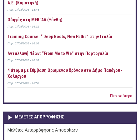
Α.Ε. (Κομοτηνή)
Παρ, 07/08/2026 - 18:43
Οδηγός στη ΜΕΒΓΑΛ (Ξάνθη)
Παρ, 07/08/2026 - 16:32
Training Course: “ Deep Roots, New Paths” στην Ιταλία
Παρ, 07/08/2026 - 16:05
Ανταλλαγή Νέων: “From Me to We” στην Πορτογαλία
Παρ, 07/08/2026 - 16:02
4 άτομα με Σύμβαση Ορισμένου Χρόνου στο Δήμο Παπάγου -
Χολαργού
Παρ, 07/08/2026 - 15:53
Περισσότερα
ΜΕΛΕΤΕΣ ΑΠΟΡΡΟΦΗΣΗΣ
Μελέτες Απορρόφησης Αποφοίτων