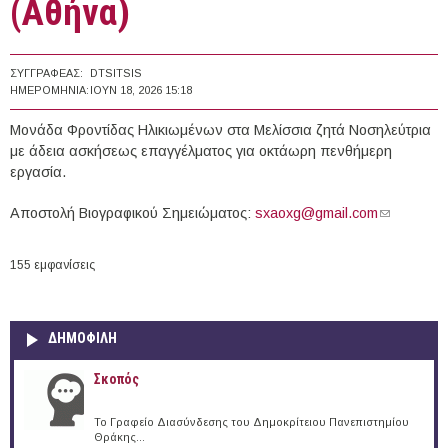
(Αθήνα)
ΣΥΓΓΡΑΦΈΑΣ:
DTSITSIS
ΗΜΕΡΟΜΗΝΊΑ:
ΙΟΥΝ 18, 2026 15:18
Μονάδα Φροντίδας Ηλικιωμένων στα Μελίσσια ζητά Nοσηλεύτρια
με άδεια ασκήσεως επαγγέλματος για οκτάωρη πενθήμερη
εργασία.
Αποστολή Βιογραφικού Σημειώματος:
sxaoxg@gmail.com
(link sends
e-mail)
155 εμφανίσεις
ΔΗΜΟΦΙΛΗ
Σκοπός
Το Γραφείο Διασύνδεσης του Δημοκρίτειου Πανεπιστημίου
Θράκης...