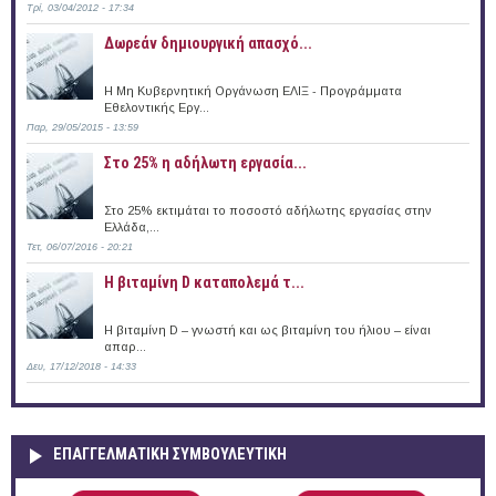
Τρί, 03/04/2012 - 17:34
Δωρεάν δημιουργική απασχό...
Η Μη Κυβερνητική Οργάνωση ΕΛΙΞ - Προγράμματα
Εθελοντικής Εργ...
Παρ, 29/05/2015 - 13:59
Στο 25% η αδήλωτη εργασία...
Στο 25% εκτιμάται το ποσοστό αδήλωτης εργασίας στην
Ελλάδα,...
Τετ, 06/07/2016 - 20:21
Η βιταμίνη D καταπολεμά τ...
Η βιταμίνη D – γνωστή και ως βιταμίνη του ήλιου – είναι
απαρ...
Δευ, 17/12/2018 - 14:33
ΕΠΑΓΓΕΛΜΑΤΙΚΉ ΣΥΜΒΟΥΛΕΥΤΙΚΉ