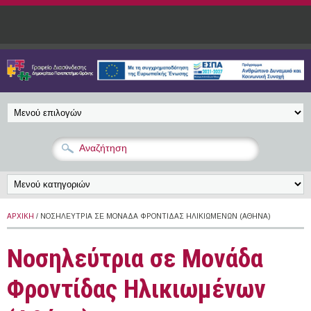
Παράκαμψη προς το κυρίως περιεχόμενο
ΑΡΧΙΚΉ
/ ΝΟΣΗΛΕΎΤΡΙΑ ΣΕ ΜΟΝΆΔΑ ΦΡΟΝΤΊΔΑΣ ΗΛΙΚΙΩΜΈΝΩΝ (ΑΘΉΝΑ)
Νοσηλεύτρια σε Μονάδα
Φροντίδας Ηλικιωμένων