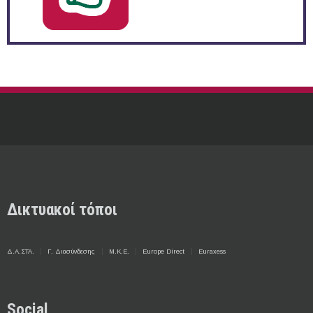
Δικτυακοί τόποι
Δ.Α.ΣΤΑ.
Γ. Διασύνδεσης
Μ.Κ.Ε.
Europe Direct
Euraxess
Social