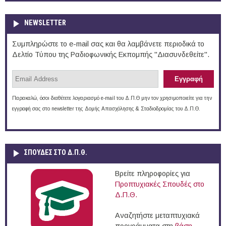
NEWSLETTER
Συμπληρώστε το e-mail σας και θα λαμβάνετε περιοδικά το
Δελτίο Τύπου της Ραδιοφωνικής Εκπομπής "Διασυνδεθείτε".
Παρακαλώ, όσοι διαθέτετε λογαριασμό e-mail του Δ.Π.Θ μην τον χρησιμοποιείτε για την
εγγραφή σας στο newsletter της Δομής Απασχόλησης & Σταδιοδρομίας του Δ.Π.Θ.
ΣΠΟΥΔΈΣ ΣΤΟ Δ.Π.Θ.
Βρείτε πληροφορίες για
Προπτυχιακές Σπουδές στο
Δ.Π.Θ.
Αναζητήστε μεταπτυχιακά