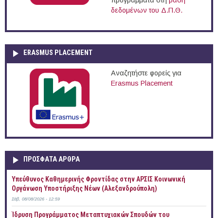
προγράμματα στη
βάση
δεδομένων του Δ.Π.Θ.
ERASMUS PLACEMENT
Αναζητήστε φορείς για
Erasmus Placement
ΠΡOΣΦΑΤΑ AΡΘΡΑ
Yπεύθυνος Καθημερινής Φροντίδας στην ΑΡΣΙΣ Κοινωνική
Οργάνωση Υποστήριξης Νέων (Αλεξανδρούπολη)
Σάβ, 08/08/2026 - 12:59
Ίδρυση Προγράμματος Μεταπτυχιακών Σπουδών του