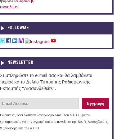
φόρμα
υποβολής
αγγελιών
.
FOLLOWME
NEWSLETTER
Συμπληρώστε το e-mail σας και θα λαμβάνετε
περιοδικά το Δελτίο Τύπου της Ραδιοφωνικής
Εκπομπής "Διασυνδεθείτε".
Παρακαλώ, όσοι διαθέτετε λογαριασμό e-mail του Δ.Π.Θ μην τον
χρησιμοποιείτε για την εγγραφή σας στο newsletter της Δομής Απασχόλησης
& Σταδιοδρομίας του Δ.Π.Θ.