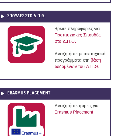
ΣΠΟΥΔΈΣ ΣΤΟ Δ.Π.Θ.
Βρείτε πληροφορίες για
Προπτυχιακές Σπουδές
στο Δ.Π.Θ.
Αναζητήστε μεταπτυχιακά
προγράμματα στη
βάση
δεδομένων του Δ.Π.Θ.
ERASMUS PLACEMENT
Αναζητήστε φορείς για
Erasmus Placement