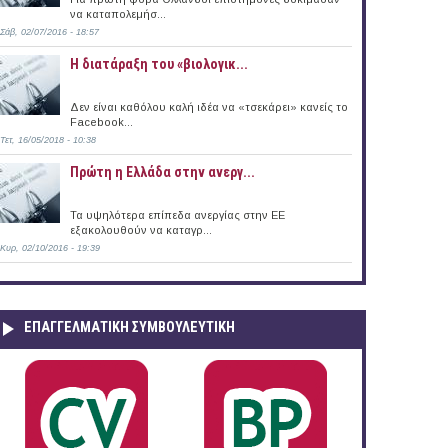
να καταπολεμήσ...
Σάβ, 02/07/2016 - 18:57
Η διατάραξη του «βιολογικ...
Δεν είναι καθόλου καλή ιδέα να «τσεκάρει» κανείς το
Facebook...
Τετ, 16/05/2018 - 10:38
Πρώτη η Ελλάδα στην ανεργ...
Τα υψηλότερα επίπεδα ανεργίας στην ΕΕ
εξακολουθούν να καταγρ...
Κυρ, 02/10/2016 - 19:39
ΕΠΑΓΓΕΛΜΑΤΙΚΉ ΣΥΜΒΟΥΛΕΥΤΙΚΉ