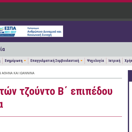
ία
η
Ενημέρωση
Επαγγελματική Συμβουλευτική
Ψυχολογία
Ιατρική
Χρήσ
 ΑΘΉΝΑ ΚΑΙ ΙΩΆΝΝΙΝΑ
τών τζούντο Β΄ επιπέδου
α