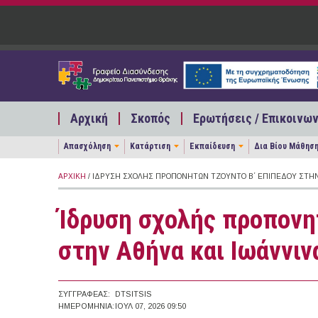
Παράκαμψη προς το κυρίως περιεχόμενο
Αρχική
Σκοπός
Ερωτήσεις / Επικοινων
Απασχόληση
Κατάρτιση
Εκπαίδευση
Δια Βίου Μάθησ
ΑΡΧΙΚΉ
/ ΊΔΡΥΣΗ ΣΧΟΛΉΣ ΠΡΟΠΟΝΗΤΏΝ ΤΖΟΎΝΤΟ Β΄ ΕΠΙΠΈΔΟΥ ΣΤΗΝ
Ίδρυση σχολής προπονη
στην Αθήνα και Ιωάννιν
ΣΥΓΓΡΑΦΈΑΣ:
DTSITSIS
ΗΜΕΡΟΜΗΝΊΑ:
ΙΟΥΛ 07, 2026 09:50