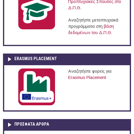
Προπτυχιακές Σπουδές στο
Δ.Π.Θ.
Αναζητήστε μεταπτυχιακά
προγράμματα στη
βάση
δεδομένων του Δ.Π.Θ.
ERASMUS PLACEMENT
Αναζητήστε φορείς για
Erasmus Placement
ΠΡOΣΦΑΤΑ AΡΘΡΑ