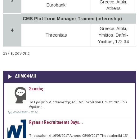
Greece, Attiki,
Eurobank
Athens
CMS Platfform Manager Trainee (internship)
Greece, Attiki,
4
Threenitas
Ymittos, Dafni-
Ymittos, 172 34
297 εμφανίσεις
ΔΗΜΟΦΙΛΗ
Σκοπός
Το Γραφείο Διασύνδεσης του Δημοκρίτειου Πανεπιστημίου
Θράκης...
Τρί, 03/04/2012 - 17:34
Ryanair Recruitments Days...
Thessaloniki 16/08/2017 Athens 08/09/2017 Thessaloniki 15/...