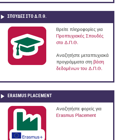
ΣΠΟΥΔΈΣ ΣΤΟ Δ.Π.Θ.
Βρείτε πληροφορίες για
Προπτυχιακές Σπουδές
στο Δ.Π.Θ.
Αναζητήστε μεταπτυχιακά
προγράμματα στη
βάση
δεδομένων του Δ.Π.Θ.
ERASMUS PLACEMENT
Αναζητήστε φορείς για
Erasmus Placement