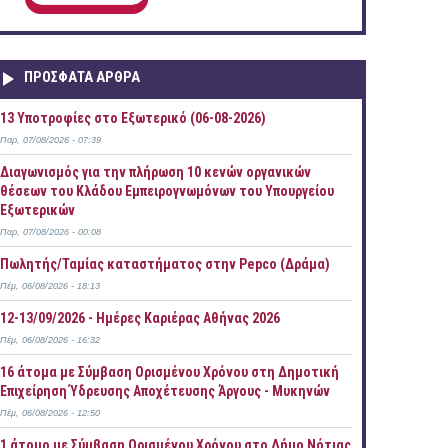
ΠΡOΣΦΑΤΑ AΡΘΡΑ
13 Υποτροφίες στο Εξωτερικό (06-08-2026)
Παρ, 07/08/2026 - 07:39
Διαγωνισμός για την πλήρωση 10 κενών οργανικών
θέσεων του Κλάδου Εμπειρογνωμόνων του Υπουργείου
Εξωτερικών
Παρ, 07/08/2026 - 00:08
Πωλητής/Ταμίας καταστήματος στην Pepco (Δράμα)
Πέμ, 06/08/2026 - 18:13
12-13/09/2026 - Ημέρες Καριέρας Αθήνας 2026
Πέμ, 06/08/2026 - 16:32
16 άτομα με Σύμβαση Ορισμένου Χρόνου στη Δημοτική
Επιχείρηση Ύδρευσης Αποχέτευσης Άργους - Μυκηνών
Πέμ, 06/08/2026 - 12:50
1 άτομο με Σύμβαση Ορισμένου Χρόνου στο Δήμο Νότιας