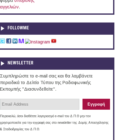
φόρμα
υποβολής
αγγελιών
.
FOLLOWME
NEWSLETTER
Συμπληρώστε το e-mail σας και θα λαμβάνετε
περιοδικά το Δελτίο Τύπου της Ραδιοφωνικής
Εκπομπής "Διασυνδεθείτε".
Παρακαλώ, όσοι διαθέτετε λογαριασμό e-mail του Δ.Π.Θ μην τον
χρησιμοποιείτε για την εγγραφή σας στο newsletter της Δομής Απασχόλησης
& Σταδιοδρομίας του Δ.Π.Θ.