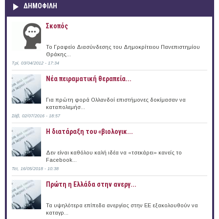
ΔΗΜΟΦΙΛΗ
Σκοπός
Το Γραφείο Διασύνδεσης του Δημοκρίτειου Πανεπιστημίου
Θράκης...
Τρί, 03/04/2012 - 17:34
Νέα πειραματική θεραπεία...
Για πρώτη φορά Ολλανδοί επιστήμονες δοκίμασαν να
καταπολεμήσ...
Σάβ, 02/07/2016 - 18:57
Η διατάραξη του «βιολογικ...
Δεν είναι καθόλου καλή ιδέα να «τσεκάρει» κανείς το
Facebook...
Τετ, 16/05/2018 - 10:38
Πρώτη η Ελλάδα στην ανεργ...
Τα υψηλότερα επίπεδα ανεργίας στην ΕΕ εξακολουθούν να
καταγρ...