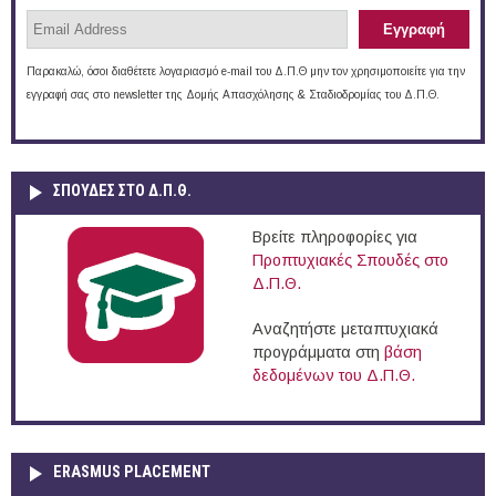
Παρακαλώ, όσοι διαθέτετε λογαριασμό e-mail του Δ.Π.Θ μην τον χρησιμοποιείτε για την
εγγραφή σας στο newsletter της Δομής Απασχόλησης & Σταδιοδρομίας του Δ.Π.Θ.
ΣΠΟΥΔΈΣ ΣΤΟ Δ.Π.Θ.
Βρείτε πληροφορίες για
Προπτυχιακές Σπουδές στο
Δ.Π.Θ.
Αναζητήστε μεταπτυχιακά
προγράμματα στη
βάση
δεδομένων του Δ.Π.Θ.
ERASMUS PLACEMENT