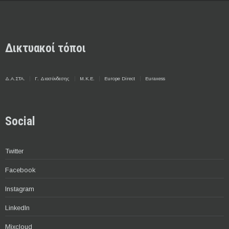
Δικτυακοί τόποι
Δ.Α.ΣΤΑ.
Γ. Διασύνδεσης
Μ.Κ.Ε.
Europe Direct
Euraxess
Social
Twitter
Facebook
Instagram
LinkedIn
Mixcloud