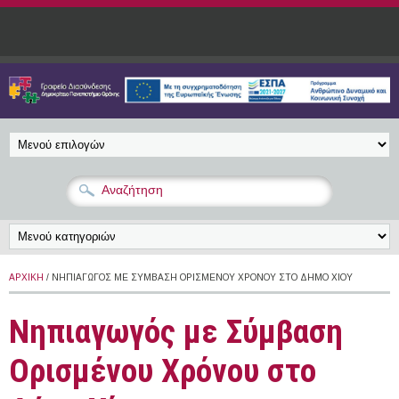
Παράκαμψη προς το κυρίως περιεχόμενο
ΑΡΧΙΚΉ
/ ΝΗΠΙΑΓΩΓΌΣ ΜΕ ΣΎΜΒΑΣΗ ΟΡΙΣΜΈΝΟΥ ΧΡΌΝΟΥ ΣΤΟ ΔΉΜΟ ΧΊΟΥ
Νηπιαγωγός με Σύμβαση
Ορισμένου Χρόνου στο