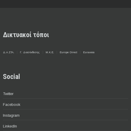
Δικτυακοί τόποι
Δ.Α.ΣΤΑ.
Γ. Διασύνδεσης
Μ.Κ.Ε.
Europe Direct
Euraxess
Social
Twitter
Facebook
Instagram
LinkedIn