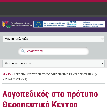
Παράκαμψη προς το κυρίως περιεχόμενο
ΑΡΧΙΚΉ
/ ΛΟΓΟΠΕΔΙΚΌΣ ΣΤΟ ΠΡΌΤΥΠΟ ΘΕΡΑΠΕΥΤΙΚΌ ΚΈΝΤΡΟ "ΕΥΧΈΡΕΙΑ" (Ν.
ΗΡΆΚΛΕΙΟ ΑΤΤΙΚΉΣ)
Λογοπεδικός στο πρότυπο
Θεραπευτικό Κέντρο