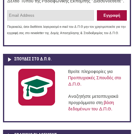
Δελτίο Τύπου της Ραδιοφωνικής Εκπομπής "Διασυνδεθείτε".
Παρακαλώ, όσοι διαθέτετε λογαριασμό e-mail του Δ.Π.Θ μην τον χρησιμοποιείτε για την
εγγραφή σας στο newsletter της Δομής Απασχόλησης & Σταδιοδρομίας του Δ.Π.Θ.
ΣΠΟΥΔΈΣ ΣΤΟ Δ.Π.Θ.
Βρείτε πληροφορίες για
Προπτυχιακές Σπουδές στο
Δ.Π.Θ.
Αναζητήστε μεταπτυχιακά
προγράμματα στη
βάση
δεδομένων του Δ.Π.Θ.