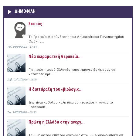
ΔΗΜΟΦΙΛΗ
Σκοπός
Το Γραφείο Διασύνδεσης του Δημοκρίτειου Πανεπιστημίου
Θράκης...
Τρί, 03/04/2012 - 17:34
Νέα πειραματική θεραπεία...
Για πρώτη φορά Ολλανδοί επιστήμονες δοκίμασαν να
καταπολεμήσ...
Σάβ, 02/07/2016 - 18:57
Η διατάραξη του «βιολογικ...
Δεν είναι καθόλου καλή ιδέα να «τσεκάρει» κανείς το
Facebook...
Τετ, 16/05/2018 - 10:38
Πρώτη η Ελλάδα στην ανεργ...
Τα υψηλότερα επίπεδα ανεργίας στην ΕΕ εξακολουθούν να