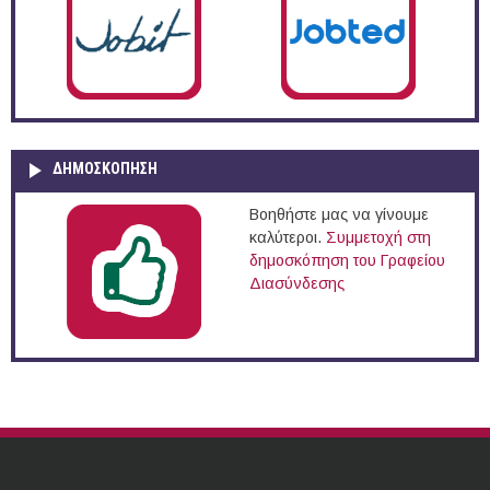
ΔΗΜΟΣΚΌΠΗΣΗ
Βοηθήστε μας να γίνουμε
καλύτεροι.
Συμμετοχή στη
δημοσκόπηση του Γραφείου
Διασύνδεσης